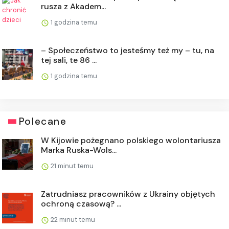
rusza z Akadem...
1 godzina temu
– Społeczeństwo to jesteśmy też my – tu, na
tej sali, te 86 ...
1 godzina temu
Polecane
W Kijowie pożegnano polskiego wolontariusza
Marka Ruska-Wols...
21 minut temu
Zatrudniasz pracowników z Ukrainy objętych
ochroną czasową? ...
22 minut temu