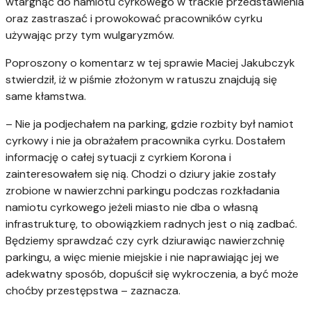
wtargnąć do namiotu cyrkowego w trackie przedstawienia
oraz zastraszać i prowokować pracowników cyrku
używając przy tym wulgaryzmów.
Poproszony o komentarz w tej sprawie Maciej Jakubczyk
stwierdził, iż w piśmie złożonym w ratuszu znajdują się
same kłamstwa.
– Nie ja podjechałem na parking, gdzie rozbity był namiot
cyrkowy i nie ja obrażałem pracownika cyrku. Dostałem
informację o całej sytuacji z cyrkiem Korona i
zainteresowałem się nią. Chodzi o dziury jakie zostały
zrobione w nawierzchni parkingu podczas rozkładania
namiotu cyrkowego jeżeli miasto nie dba o własną
infrastrukturę, to obowiązkiem radnych jest o nią zadbać.
Będziemy sprawdzać czy cyrk dziurawiąc nawierzchnię
parkingu, a więc mienie miejskie i nie naprawiając jej we
adekwatny sposób, dopuścił się wykroczenia, a być może
choćby przestępstwa – zaznacza.