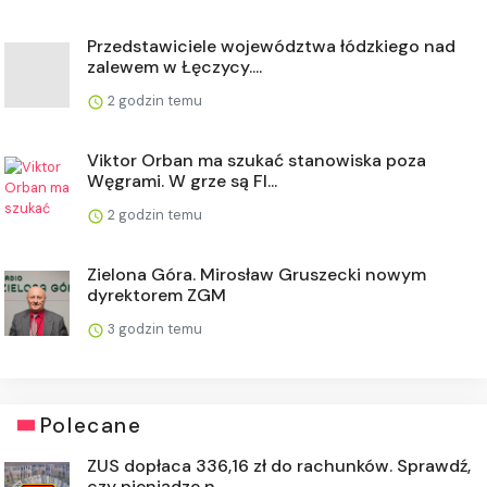
Przedstawiciele województwa łódzkiego nad
zalewem w Łęczycy....
2 godzin temu
Viktor Orban ma szukać stanowiska poza
Węgrami. W grze są FI...
2 godzin temu
Zielona Góra. Mirosław Gruszecki nowym
dyrektorem ZGM
3 godzin temu
Polecane
ZUS dopłaca 336,16 zł do rachunków. Sprawdź,
czy pieniądze n...