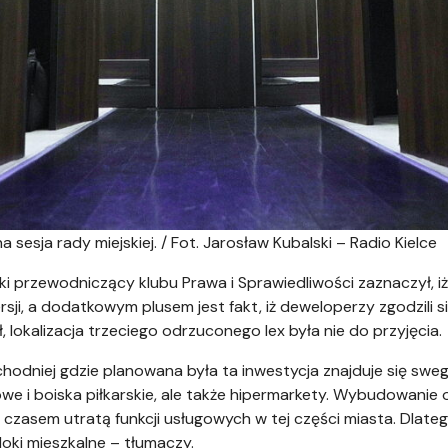
 sesja rady miejskiej. / Fot. Jarosław Kubalski – Radio Kielce
ski przewodniczący klubu Prawa i Sprawiedliwości zaznaczył, 
rsji, a dodatkowym plusem jest fakt, iż deweloperzy zgodzili się
lokalizacja trzeciego odrzuconego lex była nie do przyjęcia.
schodniej gdzie planowana była ta inwestycja znajduje się swe
owe i boiska piłkarskie, ale także hipermarkety. Wybudowani
zasem utratą funkcji usługowych w tej części miasta. Dlatego 
bloki mieszkalne – tłumaczy.