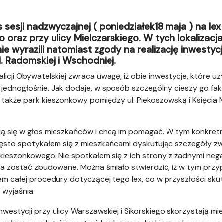
s sesji nadzwyczajnej ( poniedziałek18 maja ) na le
go oraz przy ulicy Mielczarskiego. W tych lokaliza
e wyrazili natomiast zgody na realizację inwestycj
l. Radomskiej i Wschodniej.
alicji Obywatelskiej zwraca uwagę, iż obie inwestycje, które 
ednogłośnie. Jak dodaje, w sposób szczególny cieszy go fakt
 także park kieszonkowy pomiędzy ul. Piekoszowską i Księcia 
hują się w głos mieszkańców i chcą im pomagać. W tym konkre
sto spotykałem się z mieszkańcami dyskutując szczegóły zwią
 kieszonkowego. Nie spotkałem się z ich strony z żadnymi n
ma zostać zbudowane. Można śmiało stwierdzić, iż w tym przy
 całej procedury dotyczącej tego lex, co w przyszłości sk
 wyjaśnia.
nwestycji przy ulicy Warszawskiej i Sikorskiego skorzystają mie