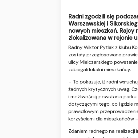
Radni zgodzili się podcza
Warszawskiej i Sikorskie
nowych mieszkań. Rajcy ni
zlokalizowana w rejonie u
Radny Wiktor Pytlak z klubu Ko
zostały przegłosowane prawie j
ulicy Mielczarskiego powstanie
zabiegali lokalni mieszkańcy.
– To pokazuje, iż radni wsłuc
żadnych krytycznych uwag. Czę
i możliwością powstania parku
dotyczącymi tego, co i gdzie 
prawidłowym przeprowadzeniem
korzyściami dla mieszkańców –
Zdaniem radnego na realizacji i