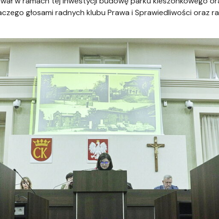
ał w ramach tej inwestycji budowę parku kieszonkowego ora
dlaczego głosami radnych klubu Prawa i Sprawiedliwości oraz 