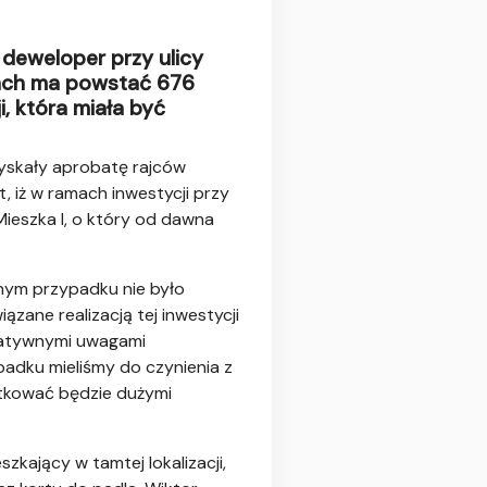
x deweloper przy ulicy
cjach ma powstać 676
i, która miała być
uzyskały aprobatę rajców
, iż w ramach inwestycji przy
Mieszka I, o który od dawna
tnym przypadku nie było
zane realizacją tej inwestycji
egatywnymi uwagami
padku mieliśmy do czynienia z
utkować będzie dużymi
szkający w tamtej lokalizacji,