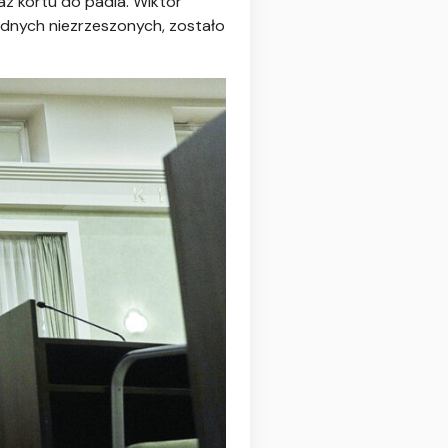
z kortu do padla. Wiktor
radnych niezrzeszonych, zostało