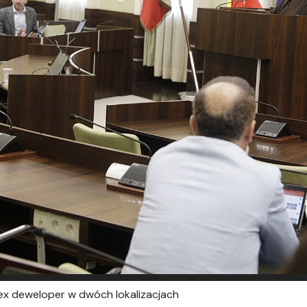
i lex deweloper w dwóch lokalizacjach