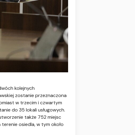
 dwóch kolejnych
awskiej zostanie przeznaczona
omiast w trzecim i czwartym
anie do 35 lokali usługowych.
utworzenie także 752 miejsc
terenie osiedla, w tym około