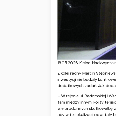
18.05.2026. Kielce. Nadzwyczajna
Z kolei radny Marcin Stępniew
inwestycji nie budziły kontrowe
dodatkowych zadań. Jak dodał, 
– W rejonie ul. Radomskiej i W
tam między innymi korty tenis
wielorodzinnych skutkowałby z c
aby w tej lokalizacji powstały 