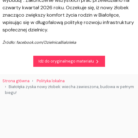
wybuduj”. Zakończenie wszystkich prac przewidziano na
czwarty kwartał 2026 roku. Oczekuje się, iż nowy żłobek
znacząco zwiększy komfort życia rodzin w Białołęce,
wpisując się w długofalową politykę rozwoju infrastruktury
społecznej dzielnicy.
Źródło: facebook.com/DzielnicaBialoleka
Idź do oryginalnego materiału
Strona główna
Polityka lokalna
Białołęka zyska nowy żłobek: wiecha zawieszona, budowa w pełnym
biegu!