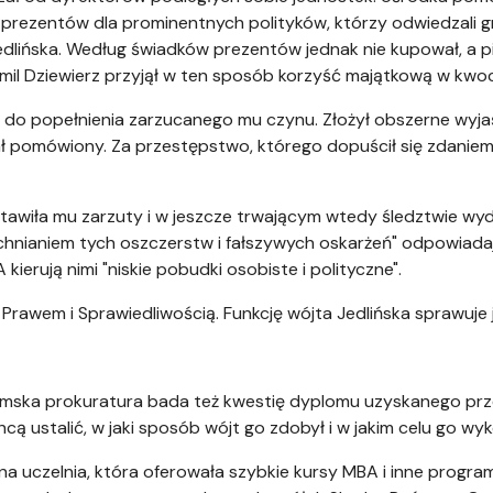
prezentów dla prominentnych polityków, którzy odwiedzali g
dlińska. Według świadków prezentów jednak nie kupował, a pi
il Dziewierz przyjął w ten sposób korzyść majątkową w kwocie n
ię do popełnienia zarzucanego mu czynu. Złożył obszerne wyja
ał pomówiony. Za przestępstwo, którego dopuścił się zdaniem
tawiła mu zarzuty i w jeszcze trwającym wtedy śledztwie wy
chnianiem tych oszczerstw i fałszywych oskarżeń" odpowiada
ierują nimi "niskie pobudki osobiste i polityczne".
 Prawem i Sprawiedliwością. Funkcję wójta Jedlińska sprawuje 
omska prokuratura bada też kwestię dyplomu uzyskanego prz
ą ustalić, w jaki sposób wójt go zdobył i w jakim celu go wy
 uczelnia, która oferowała szybkie kursy MBA i inne progra