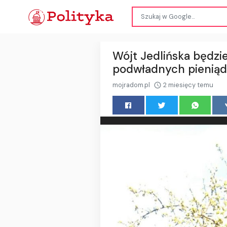
Wójt Jedlińska będzi
podwładnych pieniądz
mojradom.pl
2 miesięcy temu