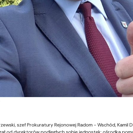
)
zewski, szef Prokuratury Rejonowej Radom - Wschód, Kamil Dz
zał od dyrektorów podległych sobie jednostek: ośrodka pomoc