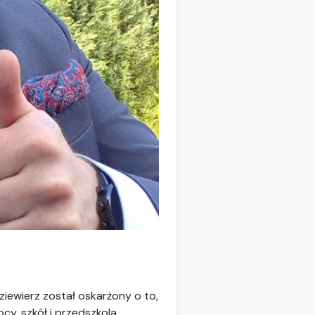
iewierz został oskarżony o to,
y, szkół i przedszkola,