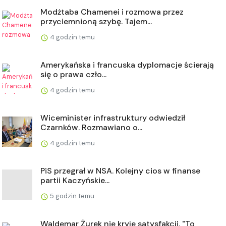
Modżtaba Chamenei i rozmowa przez
przyciemnioną szybę. Tajem...
4 godzin temu
Amerykańska i francuska dyplomacje ścierają
się o prawa czło...
4 godzin temu
Wiceminister infrastruktury odwiedził
Czarnków. Rozmawiano o...
4 godzin temu
PiS przegrał w NSA. Kolejny cios w finanse
partii Kaczyńskie...
5 godzin temu
Waldemar Żurek nie kryje satysfakcji. "To