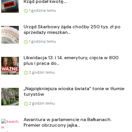
Rząd podał kwotę....
1 godzina temu
Urząd Skarbowy żąda choćby 250 tys. zł po
sprzedaży mieszkan...
1 godzina temu
Likwidacja 13. i 14. emerytury, cięcia w 800
plus i praca do...
2 godzin temu
„Najpiękniejsza wioska świata” tonie w tłumie
turystów
2 godzin temu
Awantura w parlamencie na Bałkanach.
Premier obrzucony jajka...