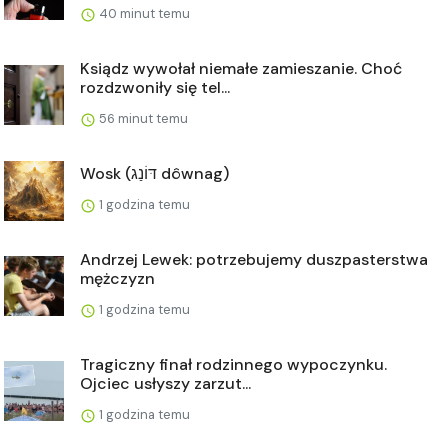
40 minut temu
Ksiądz wywołał niemałe zamieszanie. Choć
rozdzwoniły się tel...
56 minut temu
Wosk (דּוֹנַג dôwnag)
1 godzina temu
Andrzej Lewek: potrzebujemy duszpasterstwa
mężczyzn
1 godzina temu
Tragiczny finał rodzinnego wypoczynku.
Ojciec usłyszy zarzut...
1 godzina temu