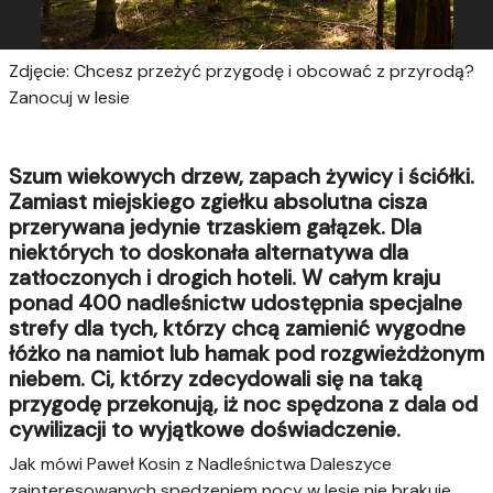
Zdjęcie: Chcesz przeżyć przygodę i obcować z przyrodą?
Zanocuj w lesie
Szum wiekowych drzew, zapach żywicy i ściółki.
Zamiast miejskiego zgiełku absolutna cisza
przerywana jedynie trzaskiem gałązek. Dla
niektórych to doskonała alternatywa dla
zatłoczonych i drogich hoteli. W całym kraju
ponad 400 nadleśnictw udostępnia specjalne
strefy dla tych, którzy chcą zamienić wygodne
łóżko na namiot lub hamak pod rozgwieżdżonym
niebem. Ci, którzy zdecydowali się na taką
przygodę przekonują, iż noc spędzona z dala od
cywilizacji to wyjątkowe doświadczenie.
Jak mówi Paweł Kosin z Nadleśnictwa Daleszyce
zainteresowanych spędzeniem nocy w lesie nie brakuje.