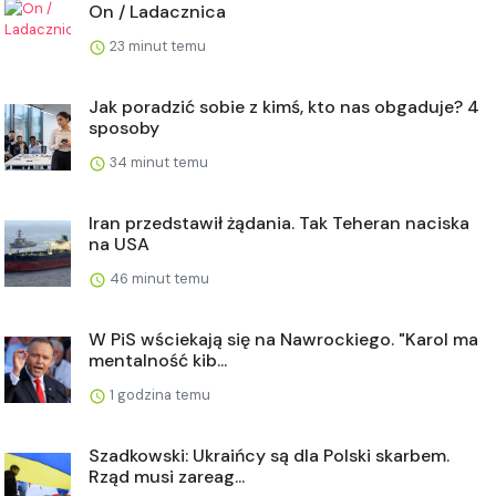
On / Ladacznica
23 minut temu
Jak poradzić sobie z kimś, kto nas obgaduje? 4
sposoby
34 minut temu
Iran przedstawił żądania. Tak Teheran naciska
na USA
46 minut temu
W PiS wściekają się na Nawrockiego. "Karol ma
mentalność kib...
1 godzina temu
Szadkowski: Ukraińcy są dla Polski skarbem.
Rząd musi zareag...