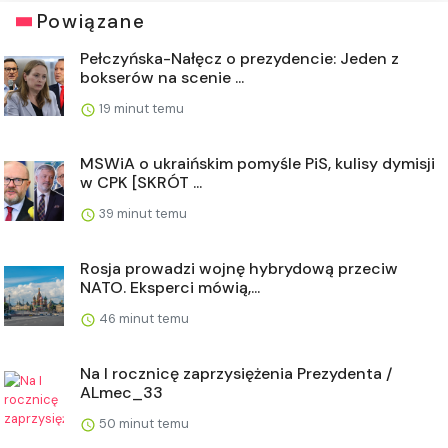
Powiązane
Pełczyńska-Nałęcz o prezydencie: Jeden z
bokserów na scenie ...
19 minut temu
MSWiA o ukraińskim pomyśle PiS, kulisy dymisji
w CPK [SKRÓT ...
39 minut temu
Rosja prowadzi wojnę hybrydową przeciw
NATO. Eksperci mówią,...
46 minut temu
Na I rocznicę zaprzysiężenia Prezydenta /
ALmec_33
50 minut temu