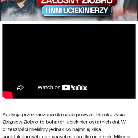
Audycja przeznaczona dla osób powyżej 16. roku życia.
Zbigniew Ziobro to bohater-uciekinier ostatnich dni. W
przeszłości mieliśmy jednak co najmniej kilka
spektakularnych, nadających się na film ucieczek. Milioner