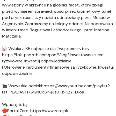
wywieziony w skrzynce na głośniki, facet, który zbiegł
przed wymiarem sprawiedliwości przez kilometrowy tunel
pod prysznicem, czy nazista odnaleziony przez Mosad w
Argentynie. Zapraszamy na kolejny odcinek Niepoprawnika
w imieniu mec. Bogusława Leśnodorskiego i prof. Marcina
Matczaka!
📊 Wybierz IKE najlepsze dla Twojej emerytury -
https://link-pso.xtb.com/pso/Vsogf Inwestowanie jest
ryzykowne. Inwestuj odpowiedzialnie
I Oferowane instrumenty finansowe są ryzykowne. Inwestuj
odpowiedzialnie I
🎬 Wszystkie odcinki: https://www.youtube.com/playlist?
list=PLvLrA9jH7wQhCqSlr-j3z8Hg-KZY_D1oa
Wpadnij tutaj:
🔴Portal Zero: https://www.zero.pl/