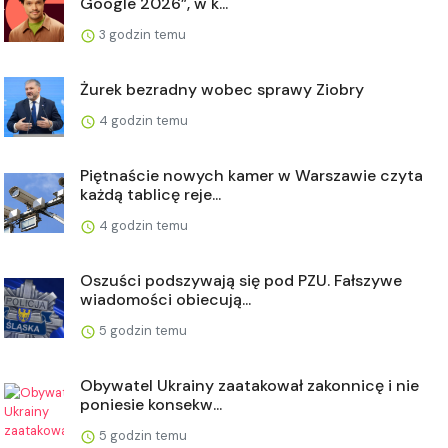
Google 2026”, w k...
3 godzin temu
Żurek bezradny wobec sprawy Ziobry
4 godzin temu
Piętnaście nowych kamer w Warszawie czyta
każdą tablicę reje...
4 godzin temu
Oszuści podszywają się pod PZU. Fałszywe
wiadomości obiecują...
5 godzin temu
Obywatel Ukrainy zaatakował zakonnicę i nie
poniesie konsekw...
5 godzin temu