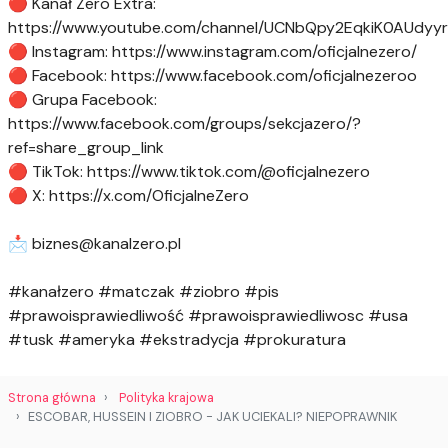
🔴 Kanał Zero Extra:
https://www.youtube.com/channel/UCNbQpy2EqkiK0AUdyy
🔴 Instagram: https://www.instagram.com/oficjalnezero/
🔴 Facebook: https://www.facebook.com/oficjalnezeroo
🔴 Grupa Facebook:
https://www.facebook.com/groups/sekcjazero/?
ref=share_group_link
🔴 TikTok: https://www.tiktok.com/@oficjalnezero
🔴 X: https://x.com/OficjalneZero
📩
biznes@kanalzero.pl
#kanałzero #matczak #ziobro #pis
#prawoisprawiedliwość #prawoisprawiedliwosc #usa
#tusk #ameryka #ekstradycja #prokuratura
Strona główna
Polityka krajowa
ESCOBAR, HUSSEIN I ZIOBRO - JAK UCIEKALI? NIEPOPRAWNIK