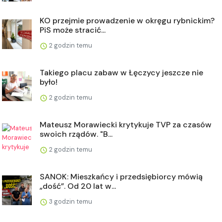
KO przejmie prowadzenie w okręgu rybnickim?
PiS może stracić...
2 godzin temu
Takiego placu zabaw w Łęczycy jeszcze nie
było!
2 godzin temu
Mateusz Morawiecki krytykuje TVP za czasów
swoich rządów. "B...
2 godzin temu
SANOK: Mieszkańcy i przedsiębiorcy mówią
„dość”. Od 20 lat w...
3 godzin temu