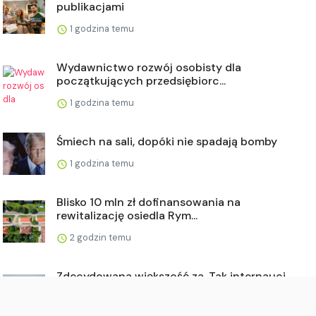
publikacjami
1 godzina temu
Wydawnictwo rozwój osobisty dla
początkujących przedsiębiorc...
1 godzina temu
Śmiech na sali, dopóki nie spadają bomby
1 godzina temu
Blisko 10 mln zł dofinansowania na
rewitalizację osiedla Rym...
2 godzin temu
Zdecydowana większość za. Tak internauci
ocenili nocną prohi...
2 godzin temu