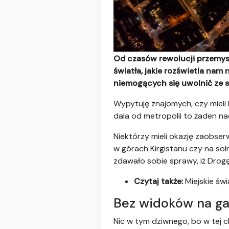
Od czasów rewolucji przemysł
światła, jakie rozświetla nam
niemogących się uwolnić ze s
Wypytuję znajomych, czy mieli
dala od metropolii to żaden nad
Niektórzy mieli okazję zaobser
w górach Kirgistanu czy na sol
zdawało sobie sprawy, iż Drogę
Czytaj także:
Miejskie św
Bez widoków na ga
Nic w tym dziwnego, bo w tej ch