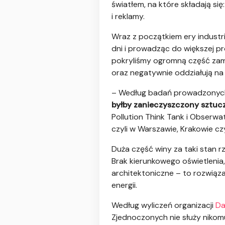
światłem, na które składają się
i reklamy.
Wraz z początkiem ery industri
dni i prowadząc do większej pr
pokryliśmy ogromną część zamie
oraz negatywnie oddziałują na
– Według badań prowadzonych
byłby zanieczyszczony sztuc
Pollution Think Tank i Obser
czyli w Warszawie, Krakowie cz
Duża część winy za taki stan r
Brak kierunkowego oświetlenia, 
architektoniczne – to rozwiąz
energii.
Według wyliczeń organizacji
Da
Zjednoczonych nie służy nikomu