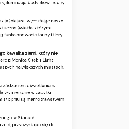
tery, iluminacje budynków, neony
z jaśniejsze, wydłużając nasze
ztuczne światła, którymi
ą funkcjonowanie fauny i flory
o kawałka ziemi, który nie
ierdzi Monika Sitek z Light
aszych największych miastach,
zarządzaniem oświetleniem.
atła wymierzone w zabytki
użym stopniu są marnotrawstwem
trznego w Stanach
zeni, przyczyniając się do