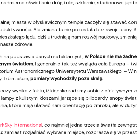
: nadmierne oświetlanie dróg i ulic, szklarnie, stadionowe jupi
alnej miasta w błyskawicznym tempie zaczęły się stawać cora
oduktywności. Ale zmiana ta nie pozostała bez swojej ceny. S
szkałego lądu, dziś utrudniają nam rozwój naukowy, zmieniaj
 nasze zdrowie.
 na podstawie danych satelitarnych,
w Polsce nie ma żadneg
znym światłem
. I generalnie tak też wygląda cała Europa – tw
watorium Astronomicznego Uniwersytetu Warszawskiego. – W n
y Trójmieście,
pomiary wychodziły poza skalę
.
zeczy wynika z faktu, iż kiepsko radzimy sobie z efektywnym 
lampy z kulistymi kloszami, jarzące się billboardy, snopy świ
ania, które mają ułatwić nam orientację po zmroku, ale w d
rkSky International
, co najmniej jedna trzecia światła zewnę
: zamiast rozjaśniać wybrane miejsce, rozprasza się w przestr