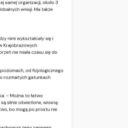
 samej organizacji, około 3
lobalnych emisji. Ma także
zy nimi wykształcały się i
ów Krajobrazowych
rzeń nie miała czasu się do
poziomach, od fizjologicznego
 o rozmaitych gatunkach
ska. – Można to łatwo
są silnie oświetlone, wiosną
stwo, bo mogą po prostu nie
ie zachowują tego cennego,