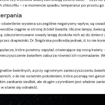
 chlorofilu – i w momencie spadku temperatur po prostu go 
erpania
e oświetlenie wywiera szczególnie negatywny wpływ, są owady
wodów ciągnie w stronę źródeł światła. Uliczne lampy, świecąc
ką: zdezorientowane owady latają dookoła nich aż do śmierci z
rzez drapieżniki. Dr Śnigórska podkreśla jednak, iż to nie koni
acze, które powinny zapylać otwierające się nocą kwiaty – i 
anieczyszczenie światłem zaburza również ich rozmnażanie. W
 sygnałów świetlnych, a przy ogromnym zanieczyszczeniu światł
nich, o ile nie ostatnim pokoleniem, które poznają ten gatun
m zanikanie siedlisk, ale drugim czynnikiem jest właśnie zani
 w stanie się odnaleźć.