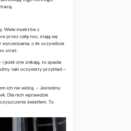
tracą.
. Wiele insektów z
e przez całą noc, stają się
 wyczerpania, o ile oczywiście
ec strat:
jeżeli one znikają, to spada
eźmy taki oczywisty przykład –
em ich nie widzą. – Jesteśmy
ek. Dla nich wprawdzie
eczyszczenie światłem. To