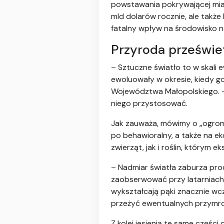
powstawania pokrywającej mias
mld dolarów rocznie, ale także 
fatalny wpływ na środowisko n
Przyroda prześwie
– Sztuczne światło to w skali 
ewoluowały w okresie, kiedy g
Województwa Małopolskiego. – 
niego przystosować.
Jak zauważa, mówimy o „ogromn
po behawioralny, a także na e
zwierząt, jak i roślin, którym 
– Nadmiar światła zaburza proc
zaobserwować przy latarniach. j
wykształcają pąki znacznie wcz
przeżyć ewentualnych przymr
Z kolei jesienią te same części