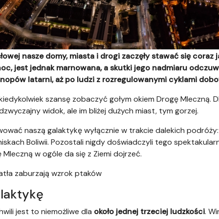
owej nasze domy, miasta i drogi zaczęły stawać się coraz 
 noc, jest jednak marnowana, a skutki jego nadmiaru odczu
nopów latarni, aż po ludzi z rozregulowanymi cyklami dob
 kiedykolwiek szansę zobaczyć gołym okiem Drogę Mleczną. Dl
zwyczajny widok, ale im bliżej dużych miast, tym gorzej.
wować naszą galaktykę wyłącznie w trakcie dalekich podróży: 
niskach Boliwii. Pozostali nigdy doświadczyli tego spektakula
 Mleczną w ogóle da się z Ziemi dojrzeć.
iatła zaburzają wzrok ptaków
laktykę
wili jest to niemożliwe dla
około jednej trzeciej ludzkości
. W