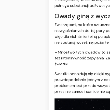
pełnego substancji odżywczych
Owady giną z wycz
Zwierzętami, na które sztuczn
niewyjaśnionych do tej pory po
więc dla nich śmiertelną pułap
nie zostaną wcześniej pożarte p
– Mnóstwo tych owadów to zapyl
też intensywność zapylania. Z
świetliki.
Świetliki odnajdują się dzięki
prawdopodobnie jednym z ostat
problemem jest przede wszystki
przez nie samce i samice nie są