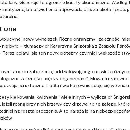
ta łuny. Generuje to ogromne koszty ekonomiczne. Według tej
klimatyczne, bo oświetlenie odpowiada dziś za około 1 proc. g
aturalne.
tlona
ewolucyjnej nowy wynalazek. Różne organizmy i zależności międ
o nie było – tłumaczy dr Katarzyna Śnigórska z Zespołu Park
Teraz pojawił się ten nowy, potężny czynnik i większość stwo
ym stopniu zaburzenia, oddziałowującego na wielu różnych 
kologiczne zależności między organizmami”. Mowa tu zarówno
ekspozycja na sztuczne źródła światła również daje się we znaki.
esy kiełkowania, kwitnienia i wiele innych – wylicza dr Śnigór
eżeli rosną przy nich krzewy czy drzewa, to te gałęzie, które 
eśniej niż reszta otoczenia. A to naraża je na niebezpieczeń
ozków.
 drzew czy krzewów dłużej zachowują zielone liście. – Czyli n