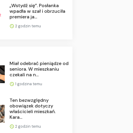
„Wstydź się”. Posłanka
wpadła w szał i obrzuciła
premiera ja...
2 godzin temu
Miał odebrać pieniądze od
seniora. W mieszkaniu
czekali na n...
1 godzina temu
Ten bezwzględny
obowiązek dotyczy
właścicieli mieszkań.
Kara...
2 godzin temu