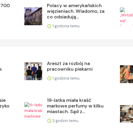
2700
Polacy w amerykańskich
więzieniach. Wiadomo, za
co odsiadują...
1 godzina temu
Areszt za rozbój na
e.
pracowniku piekarni
1 godzina temu
sie
19-latka miała kraść
zyko
markowe perfumy w kilku
miastach. Sąd z...
2 godzin temu