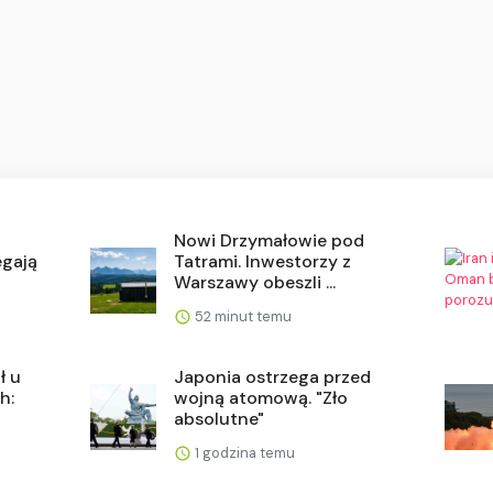
Nowi Drzymałowie pod
egają
Tatrami. Inwestorzy z
Warszawy obeszli ...
52 minut temu
ł u
Japonia ostrzega przed
h:
wojną atomową. "Zło
absolutne"
1 godzina temu