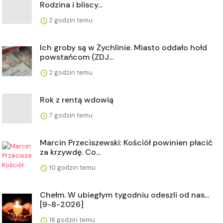
Rodzina i bliscy...
2 godzin temu
Ich groby są w Żychlinie. Miasto oddało hołd
powstańcom (ZDJ...
2 godzin temu
Rok z rentą wdowią
7 godzin temu
Marcin Przeciszewski: Kościół powinien płacić
za krzywdę. Co...
10 godzin temu
Chełm. W ubiegłym tygodniu odeszli od nas...
[9-8-2026]
16 godzin temu