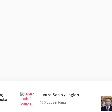
ką
Lustro Saela / Legion
eska
3 godzin temu