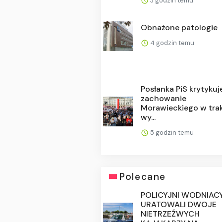
3 godzin temu
Obnażone patologie
4 godzin temu
Posłanka PiS krytykuj
zachowanie
Morawieckiego w tra
wy...
5 godzin temu
Polecane
POLICYJNI WODNIAC
URATOWALI DWOJE
NIETRZEŹWYCH