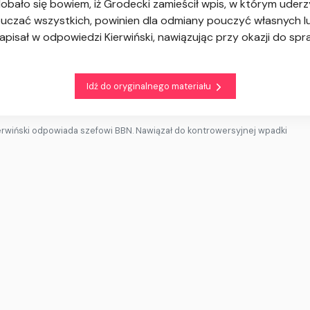
dobało się bowiem, iż Grodecki zamieścił wpis, w którym uder
czać wszystkich, powinien dla odmiany pouczyć własnych ludzi
napisał w odpowiedzi Kierwiński, nawiązując przy okazji do s
Idź do oryginalnego materiału
erwiński odpowiada szefowi BBN. Nawiązał do kontrowersyjnej wpadki