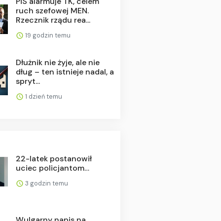
PiS alarmuje TK, celem
ruch szefowej MEN.
Rzecznik rządu rea...
19 godzin temu
Dłużnik nie żyje, ale nie
dług – ten istnieje nadal, a
spryt...
1 dzień temu
22-latek postanowił
uciec policjantom…
3 godzin temu
Wulgarny napis na