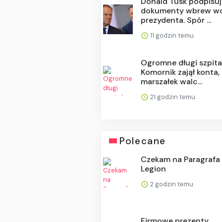
Donald Tusk podpisu
dokumenty wbrew wo
prezydenta. Spór ...
11 godzin temu
Ogromne długi szpita
Komornik zajął konta,
marszałek walc...
21 godzin temu
Polecane
Czekam na Paragrafa 
Legion
2 godzin temu
Firmowe prezenty