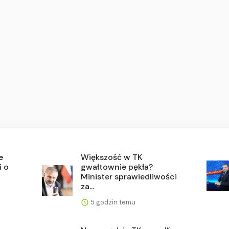
e
Większość w TK
i o
gwałtownie pękła?
Minister sprawiedliwości
za...
5 godzin temu