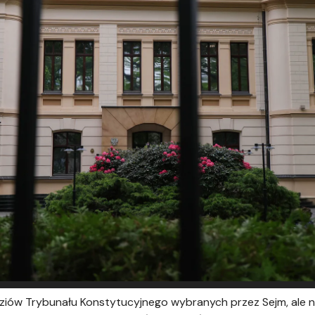
ziów Trybunału Konstytucyjnego wybranych przez Sejm, ale n