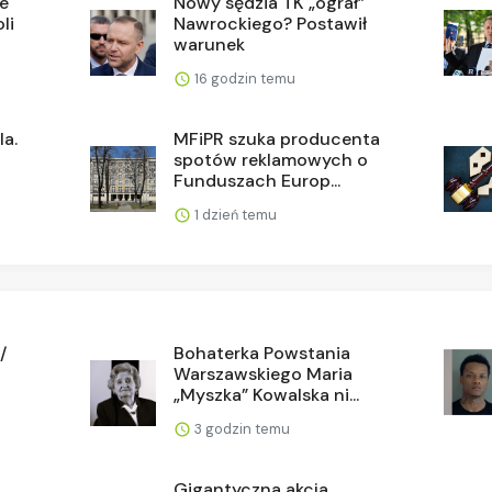
je
Nowy sędzia TK „ograł”
li
Nawrockiego? Postawił
warunek
16 godzin temu
la.
MFiPR szuka producenta
spotów reklamowych o
Funduszach Europ...
1 dzień temu
/
Bohaterka Powstania
Warszawskiego Maria
„Myszka” Kowalska ni...
3 godzin temu
Gigantyczna akcja