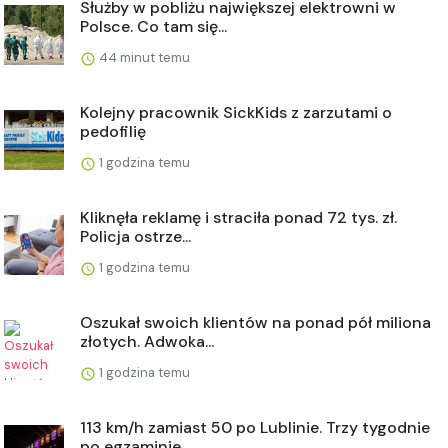
Służby w pobliżu największej elektrowni w
Polsce. Co tam się...
44 minut temu
Kolejny pracownik SickKids z zarzutami o
pedofilię
1 godzina temu
Kliknęła reklamę i straciła ponad 72 tys. zł.
Policja ostrze...
1 godzina temu
Oszukał swoich klientów na ponad pół miliona
złotych. Adwoka...
1 godzina temu
113 km/h zamiast 50 po Lublinie. Trzy tygodnie
po egzaminie ...