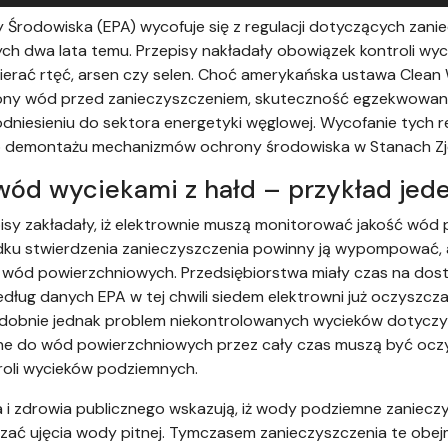
Środowiska (EPA) wycofuje się z regulacji dotyczących zan
ych dwa lata temu. Przepisy nakładały obowiązek kontroli wy
erać rtęć, arsen czy selen. Choć amerykańska ustawa Clean 
ny wód przed zanieczyszczeniem, skuteczność egzekwowania
dniesieniu do sektora energetyki węglowej. Wycofanie tych reg
o demontażu mechanizmów ochrony środowiska w Stanach Z
wód wyciekami z hałd – przykład jede
sy zakładały, iż elektrownie muszą monitorować jakość wó
u stwierdzenia zanieczyszczenia powinny ją wypompować, a 
wód powierzchniowych. Przedsiębiorstwa miały czas na dos
dług danych EPA w tej chwili siedem elektrowni już oczyszc
obnie jednak problem niekontrolowanych wycieków dotyczy 
ane do wód powierzchniowych przez cały czas muszą być oczy
roli wycieków podziemnych.
a i zdrowia publicznego wskazują, iż wody podziemne zaniecz
ać ujęcia wody pitnej. Tymczasem zanieczyszczenia te obej