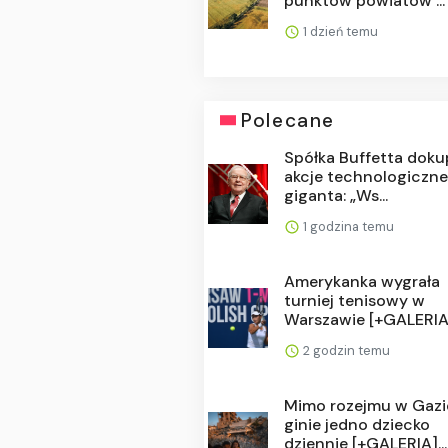
punktów powiatów ...
1 dzień temu
Polecane
Spółka Buffetta doku
akcje technologiczn
giganta: „Ws...
1 godzina temu
Amerykanka wygrała
turniej tenisowy w
Warszawie [+GALERIA
2 godzin temu
Mimo rozejmu w Gazi
ginie jedno dziecko
dziennie [+GALERIA]...