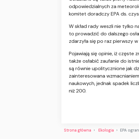
odpowiedzialnych za meteorolo
komitet doradczy EPA ds. czy
W skład rady weszli nie tylko 
to prowadzić do dalszego osłab
zdarzyła się po raz pierwszy w 
Pojawiają się opinie, iż częst
także osłabić zaufanie do ist
są równie upolitycznione jak d
zainteresowana wzmacnianiem 
naukowych, jednak spadek liczb
niż 200.
Strona główna
Ekologia
EPA ogran