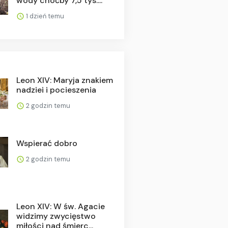
wody choćby 7,5 tys....
1 dzień temu
Leon XIV: Maryja znakiem
nadziei i pocieszenia
2 godzin temu
Wspierać dobro
2 godzin temu
Leon XIV: W św. Agacie
widzimy zwycięstwo
miłości nad śmierc...