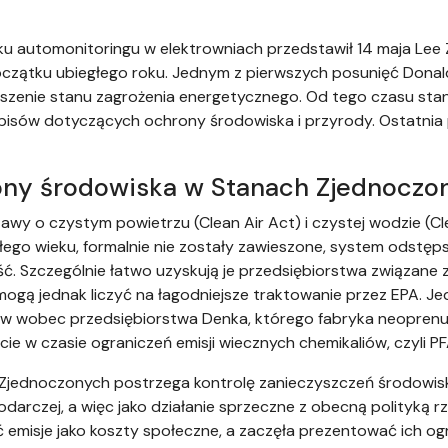
u automonitoringu w elektrowniach przedstawił 14 maja Lee Z
czątku ubiegłego roku. Jednym z pierwszych posunięć Dona
oszenie stanu zagrożenia energetycznego. Od tego czasu sta
pisów dotyczących ochrony środowiska i przyrody. Ostatnia 
ony środowiska w Stanach Zjednoczo
awy o czystym powietrzu (Clean Air Act) i czystej wodzie (Cl
głego wieku, formalnie nie zostały zawieszone, system odstęps
. Szczególnie łatwo uzyskują je przedsiębiorstwa związane 
 mogą jednak liczyć na łagodniejsze traktowanie przez EPA. Je
tów wobec przedsiębiorstwa Denka, którego fabryka neoprenu
ie w czasie ograniczeń emisji wiecznych chemikaliów, czyli PF
Zjednoczonych postrzega kontrolę zanieczyszczeń środowis
odarczej, a więc jako działanie sprzeczne z obecną polityką
 emisje jako koszty społeczne, a zaczęła prezentować ich ogr