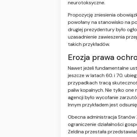
neurotoksyczne.
Propozycję zniesienia obowiązk
powołany na stanowisko na po
drugiej prezydentury było ogł
uzasadnienie zawieszenia prze
takich przykładów.
Erozja prawa ochr
Nawet jeżeli fundamentalne ust
jeszcze w latach 60. i 70. ubie
przypadkach tracą skuteczność
paliw kopalnych. Nie tylko one
agencji było wycofanie zarzu
Innym przykładem jest odsunięc
Obecna administracja Stanów 
ograniczenie działalności gosp
Zeldina przestała przedstawiać