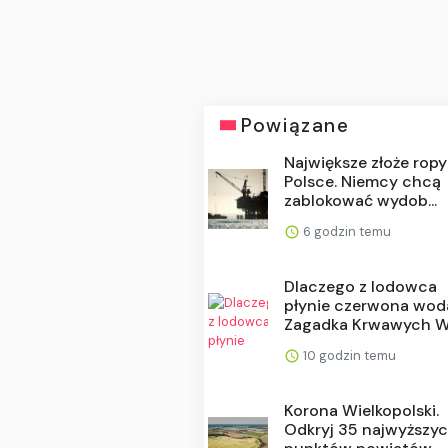
Powiązane
Największe złoże rop
Polsce. Niemcy chcą
zablokować wydob...
6 godzin temu
Dlaczego z lodowca
płynie czerwona wod
Zagadka Krwawych Wo
10 godzin temu
Korona Wielkopolski.
Odkryj 35 najwyższy