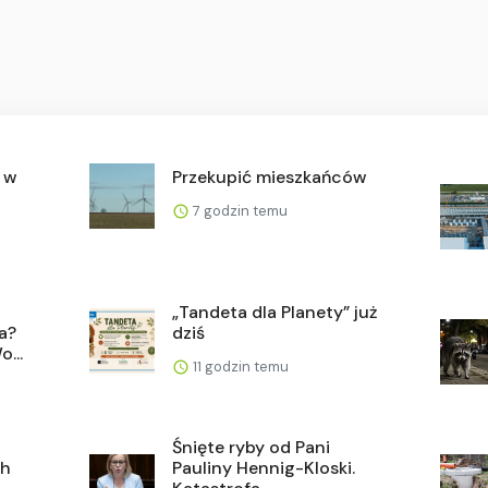
y w
Przekupić mieszkańców
7 godzin temu
„Tandeta dla Planety” już
a?
dziś
...
11 godzin temu
Śnięte ryby od Pani
ch
Pauliny Hennig-Kloski.