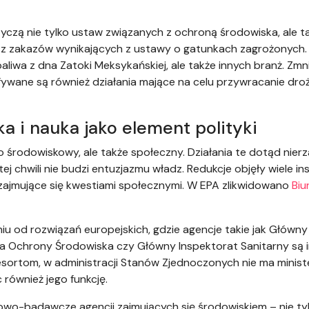
zą nie tylko ustaw związanych z ochroną środowiska, ale t
 z zakazów wynikających z ustawy o gatunkach zagrożonych. 
wa z dna Zatoki Meksykańskiej, ale także innych branż. Zmn
wane są również działania mające na celu przywracanie droż
 i nauka jako element polityki
o środowiskowy, ale także społeczny. Działania te dotąd nier
j chwili nie budzi entuzjazmu władz. Redukcje objęły wiele ins
i zajmujące się kwestiami społecznymi. W EPA zlikwidowano
Biu
niu od rozwiązań europejskich, gdzie agencje takie jak Główn
ja Ochrony Środowiska czy Główny Inspektorat Sanitarny są
sortom, w administracji Stanów Zjednoczonych nie ma minist
również jego funkcję.
wo-badawcze agencji zajmujących się środowiskiem – nie tylko