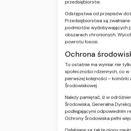
przedsiębiorstw.
Odstępstwa od przepisów dotyc
Przedsiębiorstwa są zwalniane
podmiotów wydobywających pali
obszarach chronionych. Wycofy
powrotu łososi.
Ochrona środowiska
To ostatnie ma wymiar nie tylk
społeczności rdzennych, co w te
pierwszej kolejności – komórk
Środowiskowej.
Należy pamiętać, iż w odróżnie
Środowiska, Generalna Dyrekc
podlegającymi odpowiednim re
Ochrony Środowiska pełni więc 
Osłabiane są także piony nauko