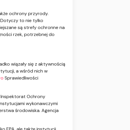
akże ochrony przyrody.
Dotyczy to nie tylko
iejszane są strefy ochronne na
ności rzek, potrzebnej do
zadko wiązały się z aktywnością
tytucji, a wśród nich w
ro
Sprawiedliwości
y Inspektorat Ochrony
 instytucjami wykonawczymi
erstwa środowiska. Agencja
 EPA, ale także instytucji