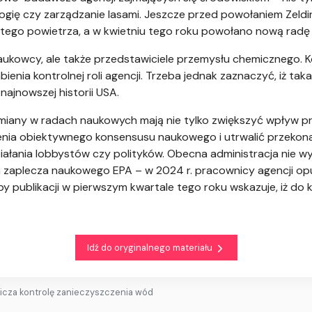
gię czy zarządzanie lasami. Jeszcze przed powołaniem Zeld
stego powietrza, a w kwietniu tego roku powołano nową rad
naukowcy, ale także przedstawiciele przemysłu chemicznego. 
ienia kontrolnej roli agencji. Trzeba jednak zaznaczyć, iż ta
najnowszej historii USA.
e zmiany w radach naukowych mają nie tylko zwiększyć wpływ pr
nienia obiektywnego konsensusu naukowego i utrwalić przekon
ziałania lobbystów czy polityków. Obecna administracja nie wy
zaplecza naukowego EPA – w 2024 r. pracownicy agencji opu
y publikacji w pierwszym kwartale tego roku wskazuje, iż do 
Idź do oryginalnego materiału
icza kontrolę zanieczyszczenia wód