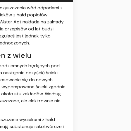
ieczyszczenia wód odpadami z
cieków z hałd popiołów
Water Act nakłada na zakłady
 przepisów od lat budzi
ulacji jest jednak tylko
jednoczonych.
n z wielu
d podziemnych będących pod
następnie oczyścić ścieki
tosowanie się do nowych
za wypompowane ścieki zgodnie
około stu zakładów. Według
szczane, ale elektrownie nie
yszczane wyciekami z hałd
mują substancje rakotwórcze i