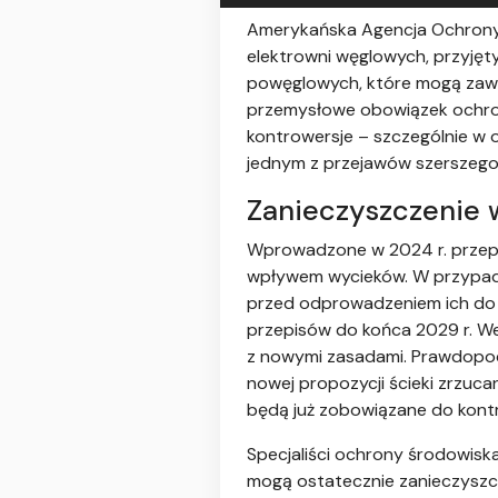
Amerykańska Agencja Ochrony 
elektrowni węglowych, przyjęt
powęglowych, które mogą zawi
przemysłowe obowiązek ochro
kontrowersje – szczególnie w o
jednym z przejawów szerszeg
Zanieczyszczenie 
Wprowadzone w 2024 r. przepi
wpływem wycieków. W przypadk
przed odprowadzeniem ich do 
przepisów do końca 2029 r. We
z nowymi zasadami. Prawdopod
nowej propozycji ścieki zrzuc
będą już zobowiązane do kont
Specjaliści ochrony środowisk
mogą ostatecznie zanieczyszcz