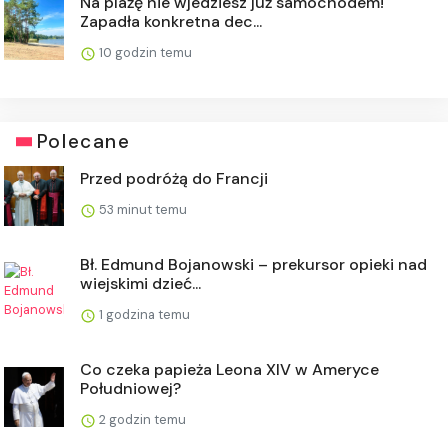
Na plażę nie wjedziesz już samochodem!
Zapadła konkretna dec...
10 godzin temu
Polecane
Przed podróżą do Francji
53 minut temu
Bł. Edmund Bojanowski – prekursor opieki nad
wiejskimi dzieć...
1 godzina temu
Co czeka papieża Leona XIV w Ameryce
Południowej?
2 godzin temu