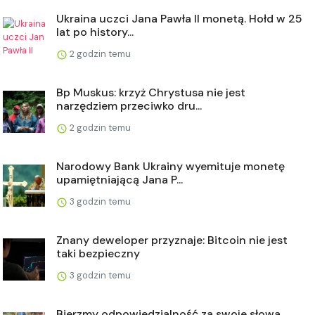
Ukraina uczci Jana Pawła II monetą. Hołd w 25
lat po history...
2 godzin temu
Bp Muskus: krzyż Chrystusa nie jest
narzędziem przeciwko dru...
2 godzin temu
Narodowy Bank Ukrainy wyemituje monetę
upamiętniającą Jana P...
3 godzin temu
Znany deweloper przyznaje: Bitcoin nie jest
taki bezpieczny
3 godzin temu
Bierzmy odpowiedzialność za swoje słowa