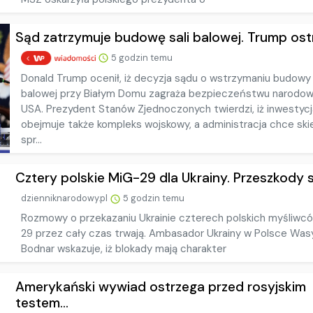
Sąd zatrzymuje budowę sali balowej. Trump ostr
5 godzin temu
Donald Trump ocenił, iż decyzja sądu o wstrzymaniu budowy 
balowej przy Białym Domu zagraża bezpieczeństwu narod
USA. Prezydent Stanów Zjednoczonych twierdzi, iż inwestycj
obejmuje także kompleks wojskowy, a administracja chce sk
spr...
Cztery polskie MiG-29 dla Ukrainy. Przeszkody są
dzienniknarodowy.pl
5 godzin temu
Rozmowy o przekazaniu Ukrainie czterech polskich myśliwc
29 przez cały czas trwają. Ambasador Ukrainy w Polsce Was
Bodnar wskazuje, iż blokady mają charakter
Amerykański wywiad ostrzega przed rosyjskim
testem...