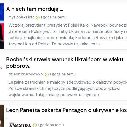
A niech tam mordują …
myslpolska.info
1 godzina temu
Wczoraj prezydent prezydent Polski Karol Nawrocki powiedzia
„Interesem Polski jest to, żeby Ukraina i żołnierze ukraińscy ra
sobie jak najlepiej z postsowiecką Federacją Rosyjską i jak na
trzymali ich od Polski. To oczywiste, taka jest s...
Bocheński stawia warunek Ukraińcom w wieku
poborow...
dzienniknarodowy.pl
1 godzina temu
Legalne zatrudnienie miałoby zdecydować o dalszym pobyci
Polsce ukraińskich mężczyzn podlegających obowiązkowi
wojskowemu. Taką zmianę po ewentualnym po
Leon Panetta oskarża Pentagon o ukrywanie k
...
1 godzina temu