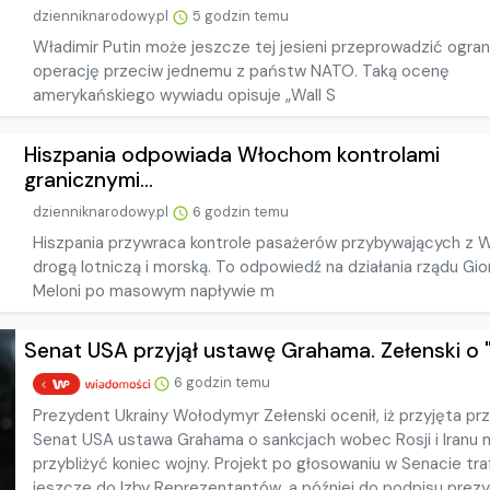
dzienniknarodowy.pl
5 godzin temu
Władimir Putin może jeszcze tej jesieni przeprowadzić ogra
operację przeciw jednemu z państw NATO. Taką ocenę
amerykańskiego wywiadu opisuje „Wall S
Hiszpania odpowiada Włochom kontrolami
granicznymi...
dzienniknarodowy.pl
6 godzin temu
Hiszpania przywraca kontrole pasażerów przybywających z 
drogą lotniczą i morską. To odpowiedź na działania rządu Gior
Meloni po masowym napływie m
Senat USA przyjął ustawę Grahama. Zełenski o "w
6 godzin temu
Prezydent Ukrainy Wołodymyr Zełenski ocenił, iż przyjęta pr
Senat USA ustawa Grahama o sankcjach wobec Rosji i Iranu
przybliżyć koniec wojny. Projekt po głosowaniu w Senacie tra
jeszcze do Izby Reprezentantów, a później do podpisu prezyd