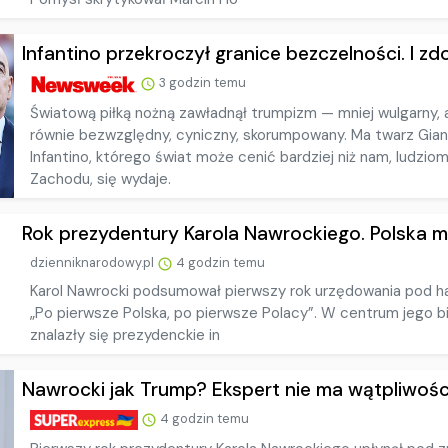
Infantino przekroczył granice bezczelności. I zdo
3 godzin temu
Światową piłką nożną zawładnął trumpizm — mniej wulgarny, 
równie bezwzględny, cyniczny, skorumpowany. Ma twarz Gia
Infantino, którego świat może cenić bardziej niż nam, ludzio
Zachodu, się wydaje.
Rok prezydentury Karola Nawrockiego. Polska ma
dzienniknarodowy.pl
4 godzin temu
Karol Nawrocki podsumował pierwszy rok urzędowania pod 
„Po pierwsze Polska, po pierwsze Polacy”. W centrum jego b
znalazły się prezydenckie in
Nawrocki jak Trump? Ekspert nie ma wątpliwości: 
4 godzin temu