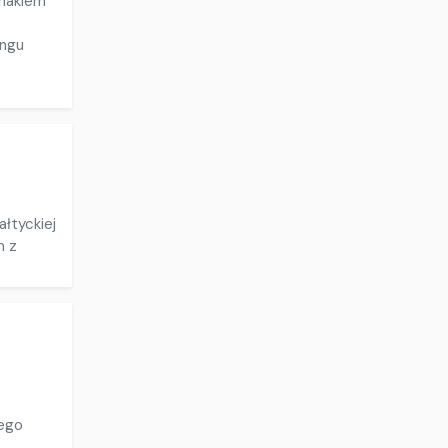
znakiem
ingu
łtyckiej
m z
iego