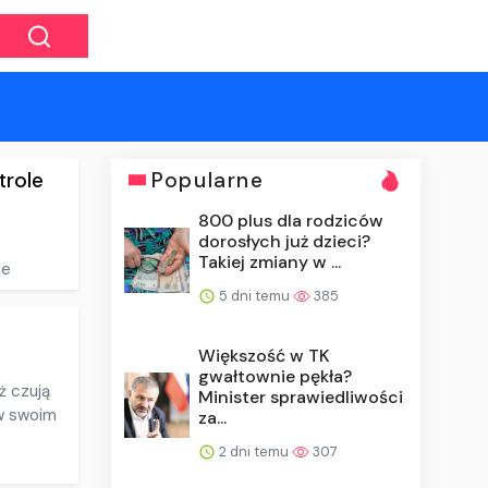
trole
Popularne
800 plus dla rodziców
dorosłych już dzieci?
Takiej zmiany w ...
ne
5 dni temu
385
Większość w TK
gwałtownie pękła?
ż czują
Minister sprawiedliwości
 w swoim
za...
2 dni temu
307