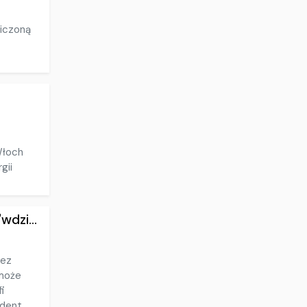
niczoną
Włoch
gii
dzi...
zez
 może
fi
ent...