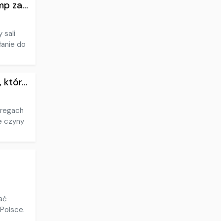
p za...
 sali
łanie do
któr...
eregach
e czyny
ać
 Polsce.