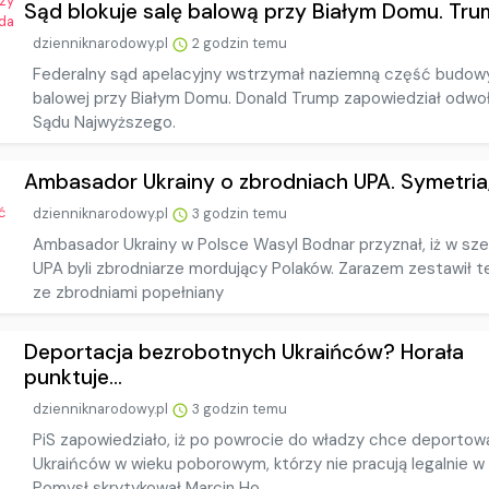
Sąd blokuje salę balową przy Białym Domu. Trum
dzienniknarodowy.pl
2 godzin temu
Federalny sąd apelacyjny wstrzymał naziemną część budowy
balowej przy Białym Domu. Donald Trump zapowiedział odwo
Sądu Najwyższego.
Ambasador Ukrainy o zbrodniach UPA. Symetria, 
dzienniknarodowy.pl
3 godzin temu
Ambasador Ukrainy w Polsce Wasyl Bodnar przyznał, iż w sz
UPA byli zbrodniarze mordujący Polaków. Zarazem zestawił t
ze zbrodniami popełniany
Deportacja bezrobotnych Ukraińców? Horała
punktuje...
dzienniknarodowy.pl
3 godzin temu
PiS zapowiedziało, iż po powrocie do władzy chce deportow
Ukraińców w wieku poborowym, którzy nie pracują legalnie w
Pomysł skrytykował Marcin Ho