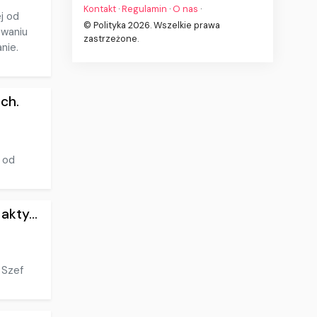
Kontakt
·
Regulamin
·
O nas
·
j od
© Polityka 2026. Wszelkie prawa
owaniu
zastrzeżone.
nie.
ch.
 od
kty...
 Szef