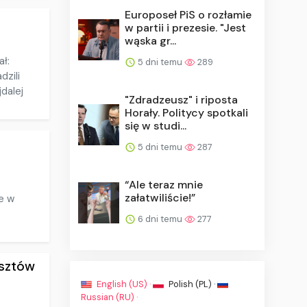
Europoseł PiS o rozłamie
w partii i prezesie. "Jest
wąska gr...
ł:
5 dni temu
289
dzili
jdalej
"Zdradzeusz" i riposta
Horały. Politycy spotkali
się w studi...
5 dni temu
287
“Ale teraz mnie
załatwiliście!”
e w
6 dni temu
277
osztów
English (US) ·
Polish (PL) ·
Russian (RU) ·