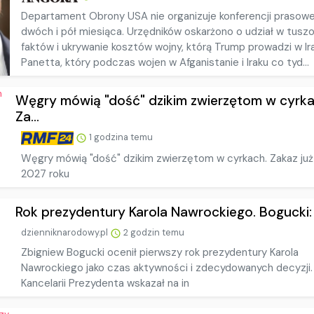
Departament Obrony USA nie organizuje konferencji prasowe
dwóch i pół miesiąca. Urzędników oskarżono o udział w tusz
faktów i ukrywanie kosztów wojny, którą Trump prowadzi w Ira
Panetta, który podczas wojen w Afganistanie i Iraku co tyd...
Węgry mówią "dość" dzikim zwierzętom w cyrka
Za...
1 godzina temu
Węgry mówią "dość" dzikim zwierzętom w cyrkach. Zakaz już
2027 roku
Rok prezydentury Karola Nawrockiego. Bogucki: a
dzienniknarodowy.pl
2 godzin temu
Zbigniew Bogucki ocenił pierwszy rok prezydentury Karola
Nawrockiego jako czas aktywności i zdecydowanych decyzji.
Kancelarii Prezydenta wskazał na in