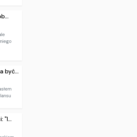
b...
ale
nniego
m
 być...
hasłem
ilansu
"I...