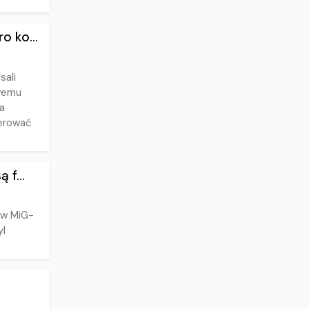
o ko...
sali
owemu
a
ierować
 f...
ów MiG-
yl