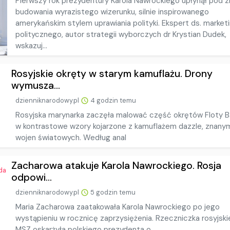
Pierwszy rok prezydentury Karola Nawrockiego upłynął pod 
budowania wyrazistego wizerunku, silnie inspirowanego
amerykańskim stylem uprawiania polityki. Ekspert ds. market
politycznego, autor strategii wyborczych dr Krystian Dudek,
wskazuj...
Rosyjskie okręty w starym kamuflażu. Drony
wymusza...
dzienniknarodowy.pl
4 godzin temu
Rosyjska marynarka zaczęła malować część okrętów Floty Ba
w kontrastowe wzory kojarzone z kamuflażem dazzle, znany
wojen światowych. Według anal
Zacharowa atakuje Karola Nawrockiego. Rosja
odpowi...
dzienniknarodowy.pl
5 godzin temu
Maria Zacharowa zaatakowała Karola Nawrockiego po jego
wystąpieniu w rocznicę zaprzysiężenia. Rzeczniczka rosyjsk
MSZ oskarżyła polskiego prezydenta o