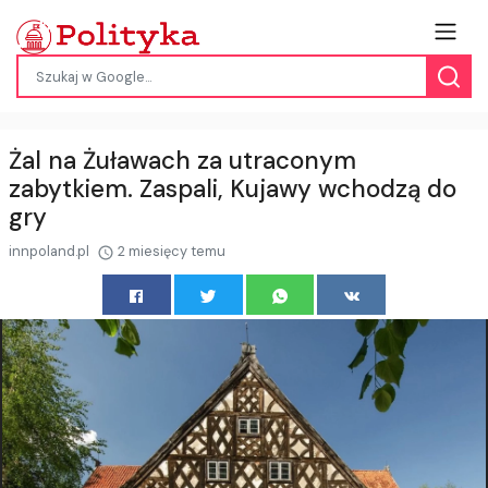
Żal na Żuławach za utraconym
zabytkiem. Zaspali, Kujawy wchodzą do
gry
innpoland.pl
2 miesięcy temu