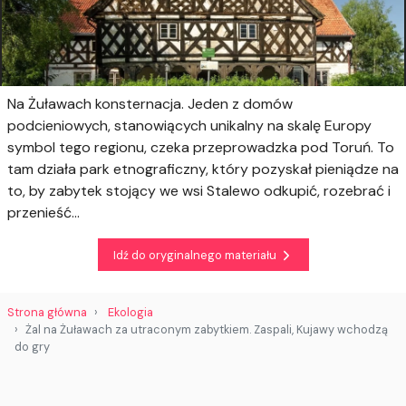
Na Żuławach konsternacja. Jeden z domów
podcieniowych, stanowiących unikalny na skalę Europy
symbol tego regionu, czeka przeprowadzka pod Toruń. To
tam działa park etnograficzny, który pozyskał pieniądze na
to, by zabytek stojący we wsi Stalewo odkupić, rozebrać i
przenieść...
Idź do oryginalnego materiału
Strona główna
Ekologia
Żal na Żuławach za utraconym zabytkiem. Zaspali, Kujawy wchodzą
do gry