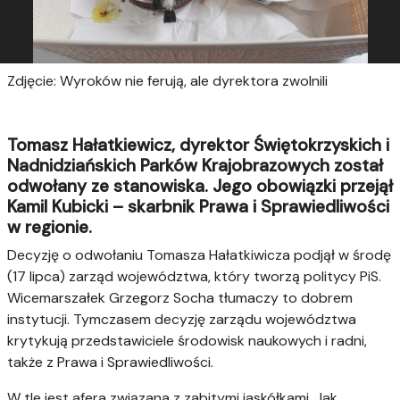
Zdjęcie: Wyroków nie ferują, ale dyrektora zwolnili
Tomasz Hałatkiewicz, dyrektor Świętokrzyskich i
Nadnidziańskich Parków Krajobrazowych został
odwołany ze stanowiska. Jego obowiązki przejął
Kamil Kubicki – skarbnik Prawa i Sprawiedliwości
w regionie.
Decyzję o odwołaniu Tomasza Hałatkiwicza podjął w środę
(17 lipca) zarząd województwa, który tworzą politycy PiS.
Wicemarszałek Grzegorz Socha tłumaczy to dobrem
instytucji. Tymczasem decyzję zarządu województwa
krytykują przedstawiciele środowisk naukowych i radni,
także z Prawa i Sprawiedliwości.
W tle jest afera związana z zabitymi jaskółkami. Jak