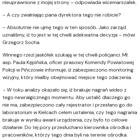
nieuprawnione z mojej strony – odpowiada wicemarszałek.
– A czy zwalniając pana dyrektora tego nie robicie?
– Absolutnie nie ujmę tego w ten sposób. Jako zarząd
uznaliśmy, iż to jest w tej chwili adekwatna decyzja – mówi
Grzegorz Socha.
Winnego rzezi jaskółek szukają w tej chwili policjanci. Mł.
asp. Paula Kępińska, oficer prasowy Komendy Powiatowej
Policji w Pińczowie informuje, iż zabezpieczono monitoring
wizyjny, który miałby obejmować miejsce tego zdarzenia.
– W toku analizy okazało się, iż brakuje nagrań wideo z
tego newralgicznego momentu. Aby ustalić dlaczego go
nie ma, zabezpieczono cały rejestrator i przesłano go do
laboratorium w Kielcach celem ustalenia, czy tego nagrania
brakuje w wyniku awarii urządzenia, czy było to celowe
działanie. Do tej pory przesłuchano kierownika ośrodka i
pracowników, którzy tego dnia byli na terenie ośrodka.