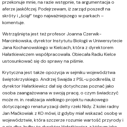
przekonuje mnie, na razie wstępnie, ta argumentacja o
aferze jaskółczej. Podejrzewam, iż zarząd poszedł na
skróty i „ściął” tego najważniejszego w parkach –
komentuje.
Wstrząśnięta jest też profesor Joanna Czerwik-
Marcinkowska, dyrektor Instytutu Biologii w Uniwersytecie
Jana Kochanowskiego w Kielcach, która z dyrektorem
Hałatkiewiczem współpracowała. Obiecała Radiu Kielce
ustosunkować się do sprawy na piśmie.
Krytyczna jest także opozycja w sejmiku województwa
świętokrzyskiego. Andrzej Swajda z PSL-u podkreśla, iż
dyrektor Hałatkiewicz dał się dotychczas poznać jako
osoba zaangażowana w swoją pracę, o czym świadczyć
może m. in. realizacja wielkiego projektu naukowego
dotyczącego renaturyzacji delty rzeki Nidy. Z kolei radny
Jan Maćkowiak z KO mówi, iż gdyby miał wskazać osobę w
województwie, która szczerze rozumie wartość przyrody i
o nią dba, byłby to dyrektor Hałatkiewicz, z którym jako