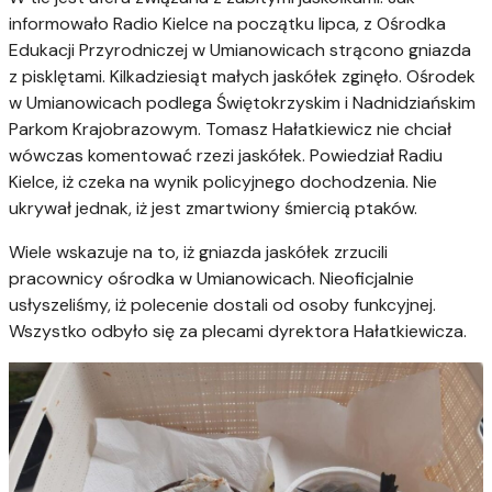
informowało Radio Kielce na początku lipca, z Ośrodka
Edukacji Przyrodniczej w Umianowicach strącono gniazda
z pisklętami. Kilkadziesiąt małych jaskółek zginęło. Ośrodek
w Umianowicach podlega Świętokrzyskim i Nadnidziańskim
Parkom Krajobrazowym. Tomasz Hałatkiewicz nie chciał
wówczas komentować rzezi jaskółek. Powiedział Radiu
Kielce, iż czeka na wynik policyjnego dochodzenia. Nie
ukrywał jednak, iż jest zmartwiony śmiercią ptaków.
Wiele wskazuje na to, iż gniazda jaskółek zrzucili
pracownicy ośrodka w Umianowicach. Nieoficjalnie
usłyszeliśmy, iż polecenie dostali od osoby funkcyjnej.
Wszystko odbyło się za plecami dyrektora Hałatkiewicza.