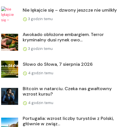
Nie lękajcie się – dzwony jeszcze nie umilkły
3 godzin temu
Awokado obłożone embargiem. Terror
kryminalny dusi rynek owo...
3 godzin temu
Słowo do Słowa, 7 sierpnia 2026
4 godzin temu
Bitcoin w natarciu. Czeka nas gwałtowny
wzrost kursu?
4 godzin temu
Portugalia: wzrost liczby turystów z Polski,
głównie w związ...