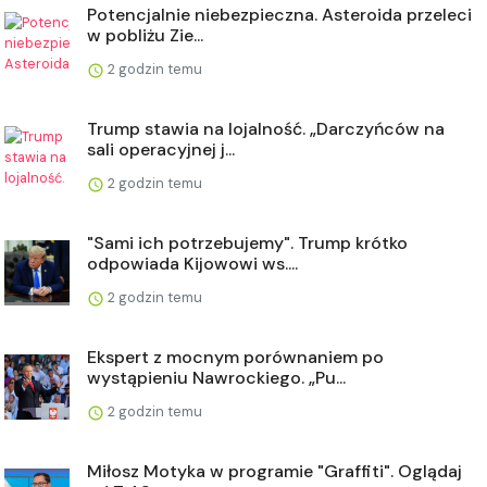
Potencjalnie niebezpieczna. Asteroida przeleci
w pobliżu Zie...
2 godzin temu
Trump stawia na lojalność. „Darczyńców na
sali operacyjnej j...
2 godzin temu
"Sami ich potrzebujemy". Trump krótko
odpowiada Kijowowi ws....
2 godzin temu
Ekspert z mocnym porównaniem po
wystąpieniu Nawrockiego. „Pu...
2 godzin temu
Miłosz Motyka w programie "Graffiti". Oglądaj