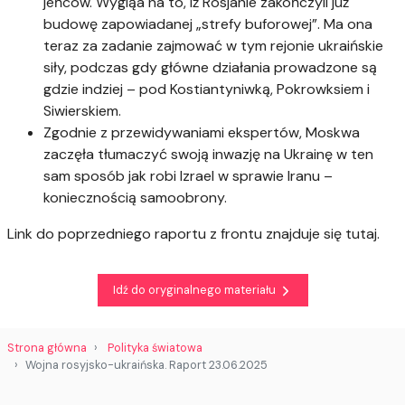
jeńców. Wygląa na to, iż Rosjanie zakończyli już
budowę zapowiadanej „strefy buforowej”. Ma ona
teraz za zadanie zajmować w tym rejonie ukraińskie
siły, podczas gdy główne działania prowadzone są
gdzie indziej – pod Kostiantyniwką, Pokrowksiem i
Siwierskiem.
Zgodnie z przewidywaniami ekspertów, Moskwa
zaczęła tłumaczyć swoją inwazję na Ukrainę w ten
sam sposób jak robi Izrael w sprawie Iranu –
koniecznością samoobrony.
Link do poprzedniego raportu z frontu znajduje się tutaj.
Idź do oryginalnego materiału
Strona główna
Polityka światowa
Wojna rosyjsko-ukraińska. Raport 23.06.2025