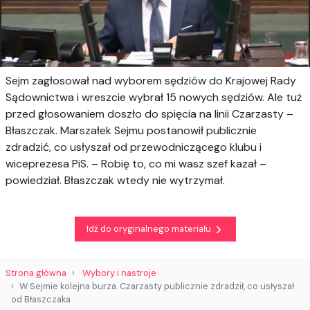
Sejm zagłosował nad wyborem sędziów do Krajowej Rady
Sądownictwa i wreszcie wybrał 15 nowych sędziów. Ale tuż
przed głosowaniem doszło do spięcia na linii Czarzasty –
Błaszczak. Marszałek Sejmu postanowił publicznie
zdradzić, co usłyszał od przewodniczącego klubu i
wiceprezesa PiS. – Robię to, co mi wasz szef kazał –
powiedział. Błaszczak wtedy nie wytrzymał.
Idź do oryginalnego materiału
Strona główna
Wybory i nastroje
W Sejmie kolejna burza. Czarzasty publicznie zdradził, co usłyszał
od Błaszczaka