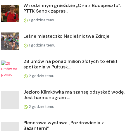
W rodzinnym gnieździe „Orła z Budapesztu”.
PTTK Sanok zapras...
1 godzina temu
Leśne miasteczko Nadleśnictwa Zdroje
1 godzina temu
28 umów na ponad milion złotych to efekt
spotkania w Pułtusk...
2 godzin temu
Jezioro Klimkówka ma szansę odzyskać wodę.
Jest harmonogram ...
2 godzin temu
Plenerowa wystawa „Pozdrowienia z
Bażantarni”