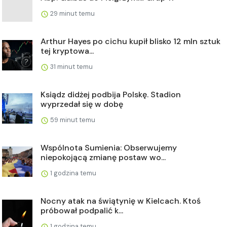
29 minut temu
Arthur Hayes po cichu kupił blisko 12 mln sztuk
tej kryptowa...
31 minut temu
Ksiądz didżej podbija Polskę. Stadion
wyprzedał się w dobę
59 minut temu
Wspólnota Sumienia: Obserwujemy
niepokojącą zmianę postaw wo...
1 godzina temu
Nocny atak na świątynię w Kielcach. Ktoś
próbował podpalić k...
1 godzina temu