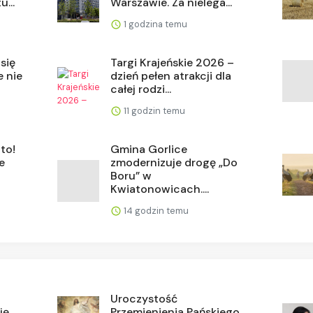
...
Warszawie. Za nielega...
1 godzina temu
się
Targi Krajeńskie 2026 –
e nie
dzień pełen atrakcji dla
całej rodzi...
11 godzin temu
ato!
Gmina Gorlice
e
zmodernizuje drogę „Do
Boru” w
Kwiatonowicach....
14 godzin temu
Uroczystość
ję
Przemienienia Pańskiego