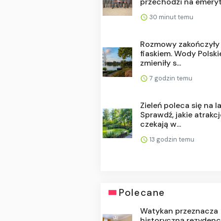
przechodzi na emerytu
30 minut temu
Rozmowy zakończyły 
fiaskiem. Wody Polski
zmieniły s...
7 godzin temu
Zieleń poleca się na l
Sprawdź, jakie atrakcj
czekają w...
13 godzin temu
Polecane
Watykan przeznacza
historyczną rezydenc