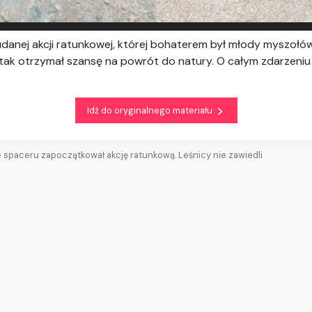
danej akcji ratunkowej, której bohaterem był młody myszołów
w ptak otrzymał szansę na powrót do natury. O całym zdarzen
Idź do oryginalnego materiału
e spaceru zapoczątkował akcję ratunkową. Leśnicy nie zawiedli