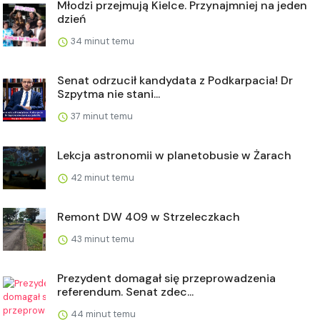
Młodzi przejmują Kielce. Przynajmniej na jeden
dzień
34 minut temu
Senat odrzucił kandydata z Podkarpacia! Dr
Szpytma nie stani...
37 minut temu
Lekcja astronomii w planetobusie w Żarach
42 minut temu
Remont DW 409 w Strzeleczkach
43 minut temu
Prezydent domagał się przeprowadzenia
referendum. Senat zdec...
44 minut temu