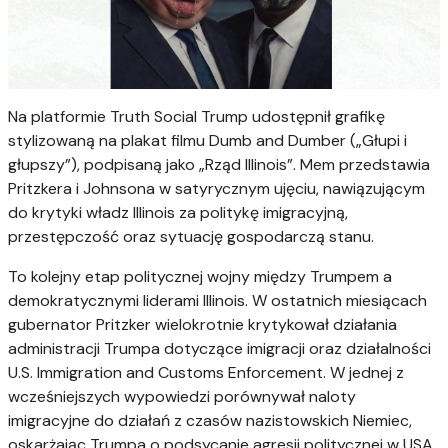
Na platformie Truth Social Trump udostępnił grafikę
stylizowaną na plakat filmu
Dumb and Dumber
(„Głupi i
głupszy”), podpisaną jako „Rząd Illinois”. Mem przedstawia
Pritzkera i Johnsona w satyrycznym ujęciu, nawiązującym
do krytyki władz Illinois za politykę imigracyjną,
przestępczość oraz sytuację gospodarczą stanu.
To kolejny etap politycznej wojny między Trumpem a
demokratycznymi liderami Illinois. W ostatnich miesiącach
gubernator Pritzker wielokrotnie krytykował działania
administracji Trumpa dotyczące imigracji oraz działalności
U.S. Immigration and Customs Enforcement
. W jednej z
wcześniejszych wypowiedzi porównywał naloty
imigracyjne do działań z czasów nazistowskich Niemiec,
oskarżając Trumpa o podsycanie agresji politycznej w USA.