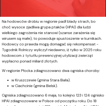
Na hodowców drobiu w regionie padł blady strach, bo
choć wysoce zjadliwa grypa ptaków (HPAI) dla ludzi
wielkiego zagrożenia nie stanowi (szanse zarażenia się
wirusem są małe), to powoduje spustoszenie w kurnikach.
Hodowcy co prawda mogą domagać się rekompensat -
Tygodnik Rolniczy wyliczył niedawno, iż tylko w 2025 roku
hodowcom z tytutłu prewencyjnej utylizacji zwierząt
wypłacno ponad miliard złotych.
W regionie Płocka zdiagnozowano dwa ogniska choroby:
w Kruszczewie (gmina Stara Biała).
w Ciachcinie (gmina Bielsk).
Ogniska zdiagnozowano 6 maja, to kolejno 123 i 124 ognisko
HPAI zdiagnozowane w Polsce od początku roku. Do 18