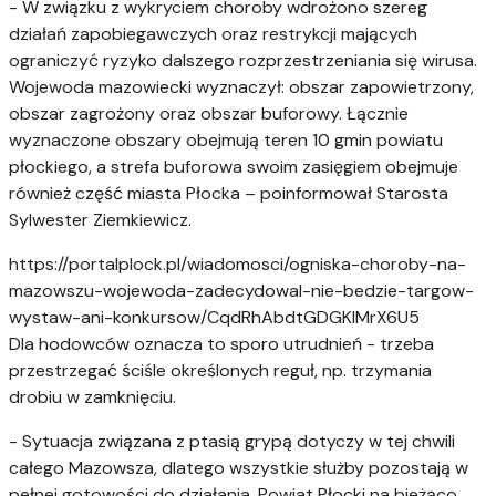
- W związku z wykryciem choroby wdrożono szereg
działań zapobiegawczych oraz restrykcji mających
ograniczyć ryzyko dalszego rozprzestrzeniania się wirusa.
Wojewoda mazowiecki wyznaczył: obszar zapowietrzony,
obszar zagrożony oraz obszar buforowy. Łącznie
wyznaczone obszary obejmują teren 10 gmin powiatu
płockiego, a strefa buforowa swoim zasięgiem obejmuje
również część miasta Płocka – poinformował Starosta
Sylwester Ziemkiewicz.
https://portalplock.pl/wiadomosci/ogniska-choroby-na-
mazowszu-wojewoda-zadecydowal-nie-bedzie-targow-
wystaw-ani-konkursow/CqdRhAbdtGDGKIMrX6U5
Dla hodowców oznacza to sporo utrudnień - trzeba
przestrzegać ściśle określonych reguł, np. trzymania
drobiu w zamknięciu.
- Sytuacja związana z ptasią grypą dotyczy w tej chwili
całego Mazowsza, dlatego wszystkie służby pozostają w
pełnej gotowości do działania. Powiat Płocki na bieżąco