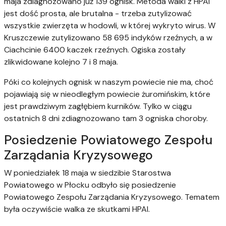
maja zdiagnozowano już 139 ognisk. Metoda walki z HPAI
jest dość prosta, ale brutalna - trzeba zutylizować
wszystkie zwierzęta w hodowli, w której wykryto wirus. W
Kruszczewie zutylizowano 58 695 indyków rzeźnych, a w
Ciachcinie 6400 kaczek rzeźnych. Ogiska zostały
zlikwidowane kolejno 7 i 8 maja.
Póki co kolejnych ognisk w naszym powiecie nie ma, choć
pojawiają się w nieodległym powiecie żuromińskim, które
jest prawdziwym zagłębiem kurników. Tylko w ciągu
ostatnich 8 dni zdiagnozowano tam 3 ogniska choroby.
Posiedzenie Powiatowego Zespołu
Zarządania Kryzysowego
W poniedziałek 18 maja w siedzibie Starostwa
Powiatowego w Płocku odbyło się posiedzenie
Powiatowego Zespołu Zarządania Kryzysowego. Tematem
była oczywiście walka ze skutkami HPAI.