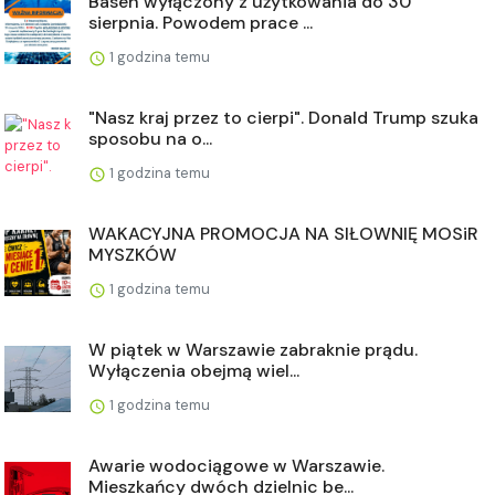
Basen wyłączony z użytkowania do 30
sierpnia. Powodem prace ...
1 godzina temu
"Nasz kraj przez to cierpi". Donald Trump szuka
sposobu na o...
1 godzina temu
WAKACYJNA PROMOCJA NA SIŁOWNIĘ MOSiR
MYSZKÓW
1 godzina temu
W piątek w Warszawie zabraknie prądu.
Wyłączenia obejmą wiel...
1 godzina temu
Awarie wodociągowe w Warszawie.
Mieszkańcy dwóch dzielnic be...