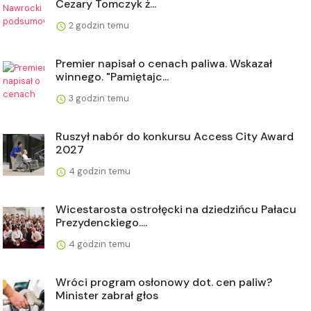
Cezary Tomczyk ż...
2 godzin temu
Premier napisał o cenach paliwa. Wskazał
winnego. "Pamiętajc...
3 godzin temu
Ruszył nabór do konkursu Access City Award
2027
4 godzin temu
Wicestarosta ostrołęcki na dziedzińcu Pałacu
Prezydenckiego....
4 godzin temu
Wróci program osłonowy dot. cen paliw?
Minister zabrał głos