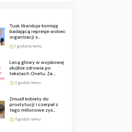
Tusk likwiduje komisję
badającą represje wobec
organizacji s...
1 godzina temu
Lecą głowy w wojskowej
służbie zdrowia po
tekstach Onetu. Za...
2 godzin temu
Zmusił kobiety do
prostytucji i czerpał z
tego milionowe zys...
3 godzin temu