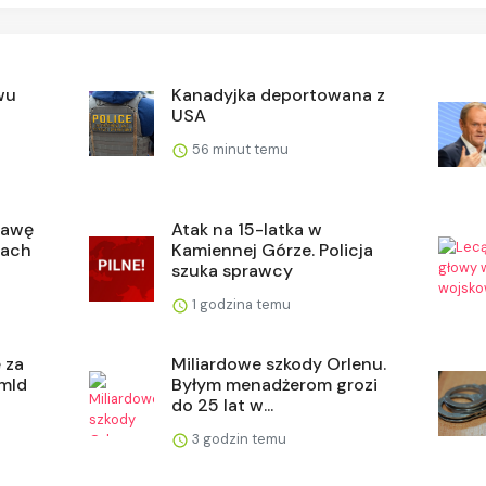
wu
Kanadyjka deportowana z
USA
56 minut temu
tawę
Atak na 15-latka w
jach
Kamiennej Górze. Policja
szuka sprawcy
1 godzina temu
ę za
Miliardowe szkody Orlenu.
 mld
Byłym menadżerom grozi
do 25 lat w...
3 godzin temu