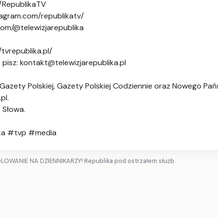
m/RepublikaTV
tagram.com/republikatv/
com/@telewizjarepublika
/tvrepublika.pl/
 pisz:
kontakt@telewizjarepublika.pl
azety Polskiej, Gazety Polskiej Codziennie oraz Nowego Pa
pl.
 Słowa.
ika #tvp #media
LOWANIE NA DZIENNIKARZY! Republika pod ostrzałem służb