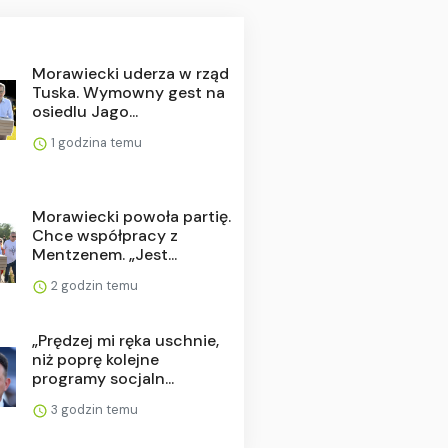
Morawiecki uderza w rząd
Tuska. Wymowny gest na
osiedlu Jago...
1 godzina temu
Morawiecki powoła partię.
Chce współpracy z
Mentzenem. „Jest...
2 godzin temu
„Prędzej mi ręka uschnie,
niż poprę kolejne
programy socjaln...
3 godzin temu