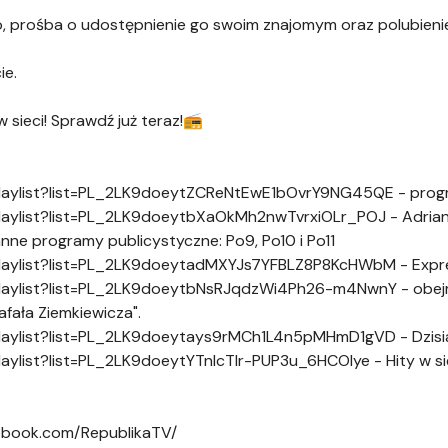
o, prośba o udostępnienie go swoim znajomym oraz polubienie 
ie.
 sieci! Sprawdź już teraz!📻
laylist?list=PL_2LK9doeytZCReNtEwE1bOvrY9NG45QE - progr
laylist?list=PL_2LK9doeytbXaOkMh2nwTvrxiOLr_POJ - Adrian
nne programy publicystyczne: Po9, Po10 i Po11
laylist?list=PL_2LK9doeytadMXYJs7YFBLZ8P8KcHWbM - Expre
aylist?list=PL_2LK9doeytbNsRJqdzWi4Ph26-m4NwnY - obejrz
afała Ziemkiewicza".
laylist?list=PL_2LK9doeytays9rMCh1L4n5pMHmD1gVD - Dzisia
ylist?list=PL_2LK9doeytYTnIcTlr-PUP3u_6HCOIye - Hity w si
ebook.com/RepublikaTV/