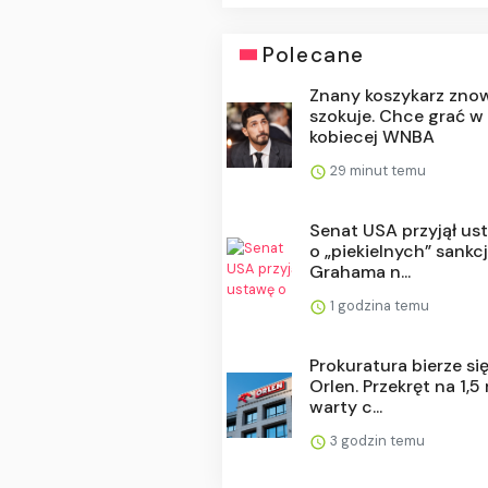
Polecane
Znany koszykarz zno
szokuje. Chce grać w
kobiecej WNBA
29 minut temu
Senat USA przyjął us
o „piekielnych” sankc
Grahama n...
1 godzina temu
Prokuratura bierze si
Orlen. Przekręt na 1,5
warty c...
3 godzin temu