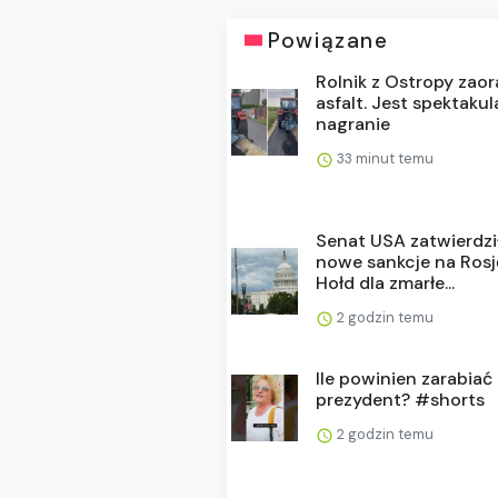
Powiązane
Rolnik z Ostropy zaor
asfalt. Jest spektaku
nagranie
33 minut temu
Senat USA zatwierdzi
nowe sankcje na Rosj
Hołd dla zmarłe...
2 godzin temu
Ile powinien zarabiać
prezydent? #shorts
2 godzin temu