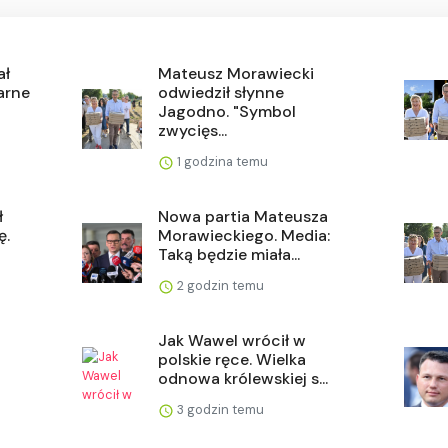
ał
Mateusz Morawiecki
larne
odwiedził słynne
Jagodno. "Symbol
zwycięs...
1 godzina temu
ł
Nowa partia Mateusza
ę.
Morawieckiego. Media:
Taką będzie miała...
2 godzin temu
Jak Wawel wrócił w
polskie ręce. Wielka
odnowa królewskiej s...
3 godzin temu