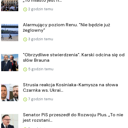
„To miasto jest n...
2 godzin temu
Alarmujący poziom Renu. "Nie będzie już
żeglowny"
3 godzin temu
"Obrzydliwe stwierdzenia". Karski odcina się od
słów Brauna
5 godzin temu
Strusia reakcja Kosiniaka-Kamysza na słowa
Czarnka ws. Ukrai...
7 godzin temu
Senator PiS przeszedł do Rozwoju Plus. „To nie
jest rozstani...