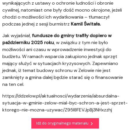
wynikających z ustawy o ochronie ludności i obronie
cywilnej, natomiast one były dość mocno okrojone, jeżeli
chodzi o możliwości ich wydatkowania – tłumaczył
podczas jednej z sesji burmistrz
Kamil Świtała.
Jak wyjaśniał,
fundusze do gminy trafiły dopiero w
październiku 2025 roku
, w związku z tym nie było
możliwości ani czasu w wprowadzenie inwestycji do
budżetu. W ramach wsparcia zakupiono jednak sprzęt
mający służyć w sytuacjach kryzysowych. Zapewniano
jednak, iż temat budowy schronu w Zelowie nie jest
zamknięty a gmina dalej będzie starać się o finansowanie
na ten cel.
https://ddzelow.pl/aktualnosci/wydarzenia/absurdalna-
sytuacja-w-gminie-zelow-mial-byc-schron-a-jest-sprzet-
ktorego-nie-mozna-uzywac/Z95l8FEVJpBj3NHxzzhj
Idź do oryginalnego materiału