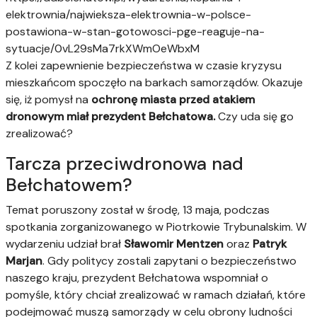
elektrownia/najwieksza-elektrownia-w-polsce-
postawiona-w-stan-gotowosci-pge-reaguje-na-
sytuacje/0vL29sMa7rkXWmOeWbxM
Z kolei zapewnienie bezpieczeństwa w czasie kryzysu
mieszkańcom spoczęło na barkach samorządów. Okazuje
się, iż pomysł na
ochronę miasta przed atakiem
dronowym miał prezydent Bełchatowa.
Czy uda się go
zrealizować?
Tarcza przeciwdronowa nad
Bełchatowem?
Temat poruszony został w środę, 13 maja, podczas
spotkania zorganizowanego w Piotrkowie Trybunalskim. W
wydarzeniu udział brał
Sławomir Mentzen
oraz
Patryk
Marjan
. Gdy politycy zostali zapytani o bezpieczeństwo
naszego kraju, prezydent Bełchatowa wspomniał o
pomyśle, który chciał zrealizować w ramach działań, które
podejmować muszą samorządy w celu obrony ludności