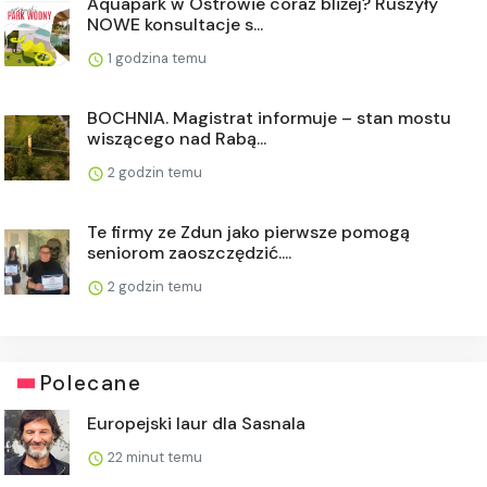
Aquapark w Ostrowie coraz bliżej? Ruszyły
NOWE konsultacje s...
1 godzina temu
BOCHNIA. Magistrat informuje – stan mostu
wiszącego nad Rabą...
2 godzin temu
Te firmy ze Zdun jako pierwsze pomogą
seniorom zaoszczędzić....
2 godzin temu
Polecane
Europejski laur dla Sasnala
22 minut temu