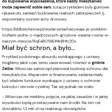
do kupowania wyposażenia, które każdy mieszkaniec
może zapewnić sobie sam
, tutaj przykładem były gumowe
rękawiczki, zamiast budowania realnych zabezpieczeń tj.
wspomniany system anty dronowy.
https://ddbelchatow.pl/wydarzenia/nazywaja-je-polskimi-
truflami-jedne-z-najdrozszych-grzybow-swiata-rosna-w-
naszym-miescie/RqEaRO58EiMirBHfc2Dx
Miał być schron, a było...
Przykład podobnego absurdu wynikającego z ustawy
mogliśmy jakiś czas temu zaserwować również w
gminie
Zelów.
Wówczas samorząd planował budowę schronu dla
mieszkańców. Wsparciem w finansowaniu zadania miały
być właśnie fundusze wynikające z ustawy o ochronie
ludności i obronie cywilnej. Tak się jednak nie stało.
- Wówczas nie mieliśmy pojęcia, na jakiej zasadzie i w jakiej
wysokości będą przekazywane nam środki. Na ten rok
dostaliśmy 1,2 mln zł na realizację obowiązków