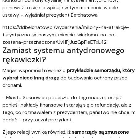
ludności i ochrony cywilnej na system antydronowy,
ponieważ to się nie wpisuje w tym momencie w cele
ustawy – wyjaśniał prezydent Bełchatowa.
https://ddbelchatow.pl/wydarzenia/miliony-na-atrakcje-
turystyczna-w-naszym-miescie-wiadomo-na-co-
zostana-przeznaczone/UvHPjJuzGpFIeETxL42I
Zamiast systemu antydronowego
rękawiczki?
Marjan wspomniał również o
przykładzie samorządu, który
wybrał nieco inną drogę
do budowania ochrony przed
dronami.
- Miasto Sosnowiec podeszło do tego inaczej, oni już
ponieśli nakłady finansowe i starają się o refundację, ale z
tego, co rozmawiałem z prezydentem, państwo nie chce im
oddać – przytaczał prezydent.
Z jego relacji wynika również, iż
samorządy są zmuszone