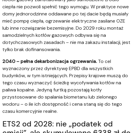
ciepła nie pozwoli spełnić tego wymogu. W praktyce nowe
domy jednorodzinne oddawane po tej dacie będą musiały
mieć pompę ciepła, ogrzewanie elektryczne zasilane OZE
lub inne rozwiązanie bezemisyjne. Do 2029 roku montaż
samodzielnych kotłów gazowych odbywa się na
dotychczasowych zasadach – nie ma zakazu instalacji, jest
tylko brak dofinansowania.
2040 – pełna dekarbonizacja ogrzewania.
To cel
wyznaczony przez dyrektywę EPBD dla wszystkich
budynków, w tym istniejących. Przepisy krajowe muszą do
tego czasu wyznaczyć ścieżkę wycofywania kotłów na
paliwa kopalne. Jedyną furtką pozostają kotły
przystosowane do spalania biometanu lub zielonego
wodoru – o ile ich dostępność i cena staną się do tego
czasu komercyjnie realne.
ETS2 od 2028: nie „podatek od
emisji”, ale skumulowane 6338 zł do