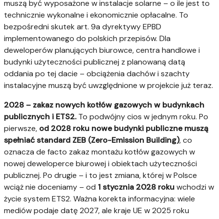
muszą być wyposażone w instalacje solarne – o ile jest to
technicznie wykonalne i ekonomicznie opłacalne. To
bezpośredni skutek art. 9a dyrektywy EPBD
implementowanego do polskich przepisów. Dla
deweloperów planujących biurowce, centra handlowe i
budynki użyteczności publicznej z planowaną datą
oddania po tej dacie – obciążenia dachów i szachty
instalacyjne muszą być uwzględnione w projekcie już teraz.
2028 – zakaz nowych kotłów gazowych w budynkach
publicznych i ETS2.
To podwójny cios w jednym roku. Po
pierwsze,
od 2028 roku nowe budynki publiczne muszą
spełniać standard ZEB (Zero-Emission Building)
, co
oznacza de facto zakaz montażu kotłów gazowych w
nowej deweloperce biurowej i obiektach użyteczności
publicznej. Po drugie – i to jest zmiana, której w Polsce
wciąż nie doceniamy – od
1 stycznia 2028 roku
wchodzi w
życie system ETS2. Ważna korekta informacyjna: wiele
mediów podaje datę 2027, ale kraje UE w 2025 roku