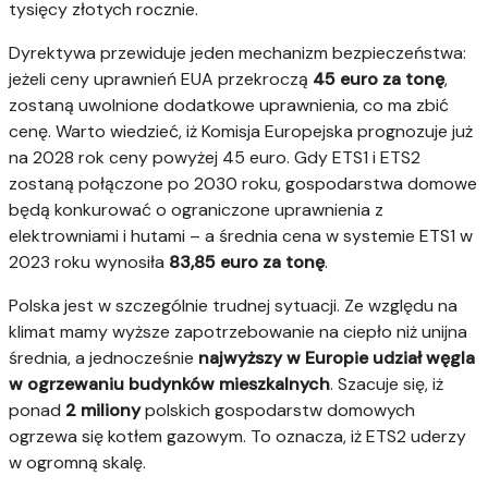
tysięcy złotych rocznie.
Dyrektywa przewiduje jeden mechanizm bezpieczeństwa:
jeżeli ceny uprawnień EUA przekroczą
45 euro za tonę
,
zostaną uwolnione dodatkowe uprawnienia, co ma zbić
cenę. Warto wiedzieć, iż Komisja Europejska prognozuje już
na 2028 rok ceny powyżej 45 euro. Gdy ETS1 i ETS2
zostaną połączone po 2030 roku, gospodarstwa domowe
będą konkurować o ograniczone uprawnienia z
elektrowniami i hutami – a średnia cena w systemie ETS1 w
2023 roku wynosiła
83,85 euro za tonę
.
Polska jest w szczególnie trudnej sytuacji. Ze względu na
klimat mamy wyższe zapotrzebowanie na ciepło niż unijna
średnia, a jednocześnie
najwyższy w Europie udział węgla
w ogrzewaniu budynków mieszkalnych
. Szacuje się, iż
ponad
2 miliony
polskich gospodarstw domowych
ogrzewa się kotłem gazowym. To oznacza, iż ETS2 uderzy
w ogromną skalę.