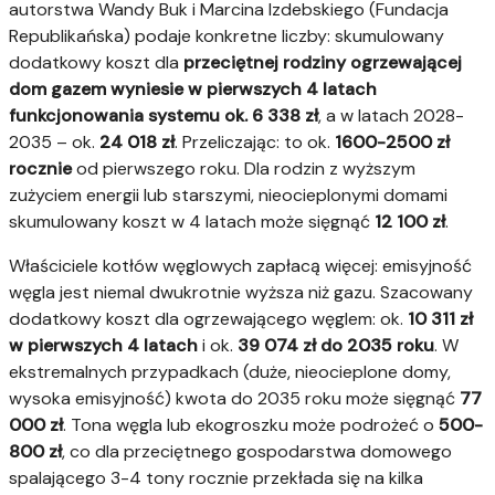
autorstwa Wandy Buk i Marcina Izdebskiego (Fundacja
Republikańska) podaje konkretne liczby: skumulowany
dodatkowy koszt dla
przeciętnej rodziny ogrzewającej
dom gazem wyniesie w pierwszych 4 latach
funkcjonowania systemu ok. 6 338 zł
, a w latach 2028-
2035 – ok.
24 018 zł
. Przeliczając: to ok.
1600-2500 zł
rocznie
od pierwszego roku. Dla rodzin z wyższym
zużyciem energii lub starszymi, nieocieplonymi domami
skumulowany koszt w 4 latach może sięgnąć
12 100 zł
.
Właściciele kotłów węglowych zapłacą więcej: emisyjność
węgla jest niemal dwukrotnie wyższa niż gazu. Szacowany
dodatkowy koszt dla ogrzewającego węglem: ok.
10 311 zł
w pierwszych 4 latach
i ok.
39 074 zł do 2035 roku
. W
ekstremalnych przypadkach (duże, nieocieplone domy,
wysoka emisyjność) kwota do 2035 roku może sięgnąć
77
000 zł
. Tona węgla lub ekogroszku może podrożeć o
500-
800 zł
, co dla przeciętnego gospodarstwa domowego
spalającego 3-4 tony rocznie przekłada się na kilka