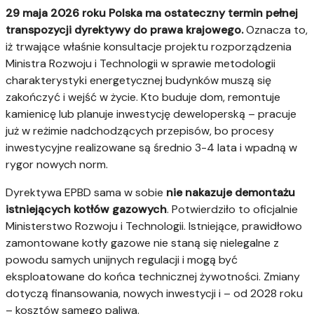
29 maja 2026 roku Polska ma ostateczny termin pełnej
transpozycji dyrektywy do prawa krajowego.
Oznacza to,
iż trwające właśnie konsultacje projektu rozporządzenia
Ministra Rozwoju i Technologii w sprawie metodologii
charakterystyki energetycznej budynków muszą się
zakończyć i wejść w życie. Kto buduje dom, remontuje
kamienicę lub planuje inwestycję deweloperską – pracuje
już w reżimie nadchodzących przepisów, bo procesy
inwestycyjne realizowane są średnio 3-4 lata i wpadną w
rygor nowych norm.
Dyrektywa EPBD sama w sobie
nie nakazuje demontażu
istniejących kotłów gazowych
. Potwierdziło to oficjalnie
Ministerstwo Rozwoju i Technologii. Istniejące, prawidłowo
zamontowane kotły gazowe nie staną się nielegalne z
powodu samych unijnych regulacji i mogą być
eksploatowane do końca technicznej żywotności. Zmiany
dotyczą finansowania, nowych inwestycji i – od 2028 roku
– kosztów samego paliwa.