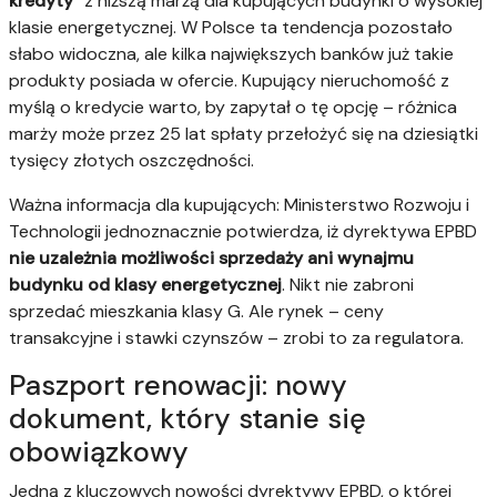
kredyty”
z niższą marżą dla kupujących budynki o wysokiej
klasie energetycznej. W Polsce ta tendencja pozostało
słabo widoczna, ale kilka największych banków już takie
produkty posiada w ofercie. Kupujący nieruchomość z
myślą o kredycie warto, by zapytał o tę opcję – różnica
marży może przez 25 lat spłaty przełożyć się na dziesiątki
tysięcy złotych oszczędności.
Ważna informacja dla kupujących: Ministerstwo Rozwoju i
Technologii jednoznacznie potwierdza, iż dyrektywa EPBD
nie uzależnia możliwości sprzedaży ani wynajmu
budynku od klasy energetycznej
. Nikt nie zabroni
sprzedać mieszkania klasy G. Ale rynek – ceny
transakcyjne i stawki czynszów – zrobi to za regulatora.
Paszport renowacji: nowy
dokument, który stanie się
obowiązkowy
Jedną z kluczowych nowości dyrektywy EPBD, o której