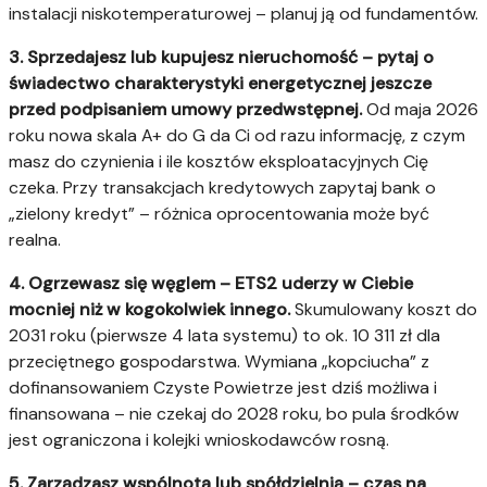
instalacji niskotemperaturowej – planuj ją od fundamentów.
3. Sprzedajesz lub kupujesz nieruchomość – pytaj o
świadectwo charakterystyki energetycznej jeszcze
przed podpisaniem umowy przedwstępnej.
Od maja 2026
roku nowa skala A+ do G da Ci od razu informację, z czym
masz do czynienia i ile kosztów eksploatacyjnych Cię
czeka. Przy transakcjach kredytowych zapytaj bank o
„zielony kredyt” – różnica oprocentowania może być
realna.
4. Ogrzewasz się węglem – ETS2 uderzy w Ciebie
mocniej niż w kogokolwiek innego.
Skumulowany koszt do
2031 roku (pierwsze 4 lata systemu) to ok. 10 311 zł dla
przeciętnego gospodarstwa. Wymiana „kopciucha” z
dofinansowaniem Czyste Powietrze jest dziś możliwa i
finansowana – nie czekaj do 2028 roku, bo pula środków
jest ograniczona i kolejki wnioskodawców rosną.
5. Zarządzasz wspólnotą lub spółdzielnią – czas na