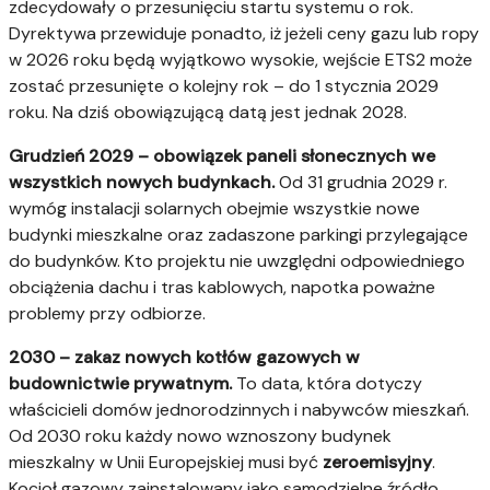
zdecydowały o przesunięciu startu systemu o rok.
Dyrektywa przewiduje ponadto, iż jeżeli ceny gazu lub ropy
w 2026 roku będą wyjątkowo wysokie, wejście ETS2 może
zostać przesunięte o kolejny rok – do 1 stycznia 2029
roku. Na dziś obowiązującą datą jest jednak 2028.
Grudzień 2029 – obowiązek paneli słonecznych we
wszystkich nowych budynkach.
Od 31 grudnia 2029 r.
wymóg instalacji solarnych obejmie wszystkie nowe
budynki mieszkalne oraz zadaszone parkingi przylegające
do budynków. Kto projektu nie uwzględni odpowiedniego
obciążenia dachu i tras kablowych, napotka poważne
problemy przy odbiorze.
2030 – zakaz nowych kotłów gazowych w
budownictwie prywatnym.
To data, która dotyczy
właścicieli domów jednorodzinnych i nabywców mieszkań.
Od 2030 roku każdy nowo wznoszony budynek
mieszkalny w Unii Europejskiej musi być
zeroemisyjny
.
Kocioł gazowy zainstalowany jako samodzielne źródło