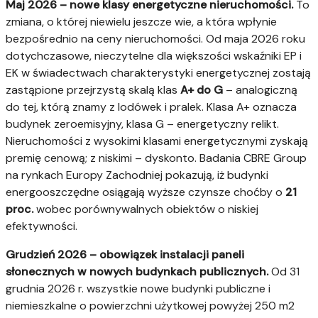
Maj 2026 – nowe klasy energetyczne nieruchomości.
To
zmiana, o której niewielu jeszcze wie, a która wpłynie
bezpośrednio na ceny nieruchomości. Od maja 2026 roku
dotychczasowe, nieczytelne dla większości wskaźniki EP i
EK w świadectwach charakterystyki energetycznej zostają
zastąpione przejrzystą skalą klas
A+ do G
– analogiczną
do tej, którą znamy z lodówek i pralek. Klasa A+ oznacza
budynek zeroemisyjny, klasa G – energetyczny relikt.
Nieruchomości z wysokimi klasami energetycznymi zyskają
premię cenową; z niskimi – dyskonto. Badania CBRE Group
na rynkach Europy Zachodniej pokazują, iż budynki
energooszczędne osiągają wyższe czynsze choćby o
21
proc.
wobec porównywalnych obiektów o niskiej
efektywności.
Grudzień 2026 – obowiązek instalacji paneli
słonecznych w nowych budynkach publicznych.
Od 31
grudnia 2026 r. wszystkie nowe budynki publiczne i
niemieszkalne o powierzchni użytkowej powyżej 250 m2