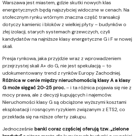
Warszawa jest miastem, gdzie skutki nowych klas
energetycznych będą najszybciej widoczne w cenach. Na
stołecznym rynku wtórnym znaczna część transakcji
dotyczy kamienic i bloków z wielkiej płyty – budynków o
złej izolacji, starych systemach grzewczych, czyli
kandydatów na najniższe klasy energetyczne G i F w nowej
skali.
Presja rynkowa, jaka przyjdzie wraz z wprowadzeniem
przejrzystej skali A+ do G, nie jest spekulacją – to
udokumentowany trend z rynków Europy Zachodniej.
Różnica w cenie między nieruchomością klasy A a klasy
G może sięgać 20-25 proc.
– i ta różnica pojawia się nie z
mocy prawa, ale z decyzji kupujących i najemców.
Nieruchomości klasy G są obciążone wyższymi kosztami
eksploatacji i rosnącym ryzykiem związanym z ETS2, co
przekłada się na niższe oferty zakupu.
Jednocześnie
banki coraz częściej oferują tzw. „zielone