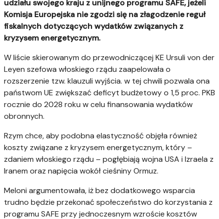
udziału swojego kraju z unijnego programu SAFE, jeżeli
Komisja Europejska nie zgodzi się na złagodzenie reguł
fiskalnych dotyczących wydatków związanych z
kryzysem energetycznym.
W liście skierowanym do przewodniczącej KE Ursuli von der
Leyen szefowa włoskiego rządu zaapelowała o
rozszerzenie tzw. klauzuli wyjścia. w tej chwili pozwala ona
państwom UE zwiększać deficyt budżetowy o 1,5 proc. PKB
rocznie do 2028 roku w celu finansowania wydatków
obronnych.
Rzym chce, aby podobna elastyczność objęła również
koszty związane z kryzysem energetycznym, który –
zdaniem włoskiego rządu – pogłębiają wojna USA i Izraela z
Iranem oraz napięcia wokół cieśniny Ormuz.
Meloni argumentowała, iż bez dodatkowego wsparcia
trudno będzie przekonać społeczeństwo do korzystania z
programu SAFE przy jednoczesnym wzroście kosztów