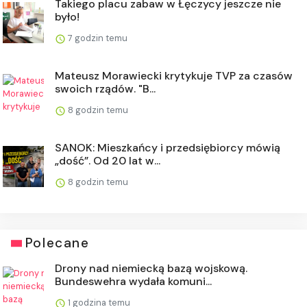
Takiego placu zabaw w Łęczycy jeszcze nie
było!
7 godzin temu
Mateusz Morawiecki krytykuje TVP za czasów
swoich rządów. "B...
8 godzin temu
SANOK: Mieszkańcy i przedsiębiorcy mówią
„dość”. Od 20 lat w...
8 godzin temu
Polecane
Drony nad niemiecką bazą wojskową.
Bundeswehra wydała komuni...
1 godzina temu