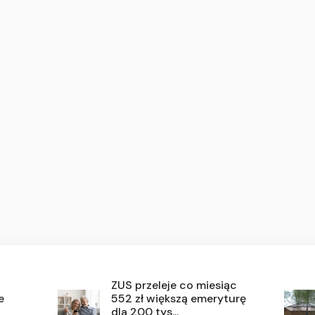
ZUS przeleje co miesiąc
e
552 zł większą emeryturę
dla 200 tys...