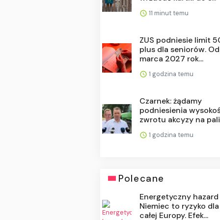
11 minut temu
ZUS podniesie limit 
plus dla seniorów. Od
marca 2027 rok...
1 godzina temu
Czarnek: żądamy
podniesienia wysoko
zwrotu akcyzy na pali.
1 godzina temu
Polecane
Energetyczny hazard
Niemiec to ryzyko dla
całej Europy. Efek...