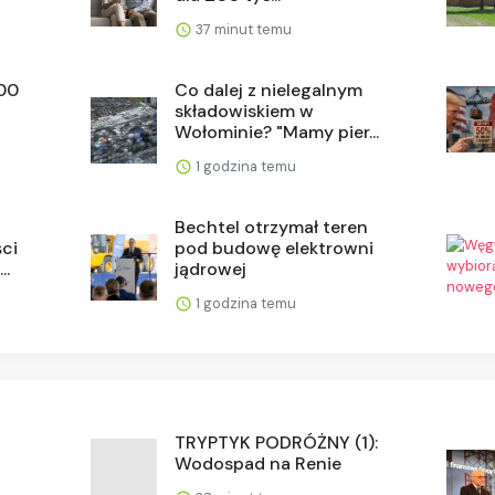
37 minut temu
500
Co dalej z nielegalnym
składowiskiem w
Wołominie? "Mamy pier...
1 godzina temu
Bechtel otrzymał teren
ści
pod budowę elektrowni
..
jądrowej
1 godzina temu
TRYPTYK PODRÓŻNY (1):
Wodospad na Renie