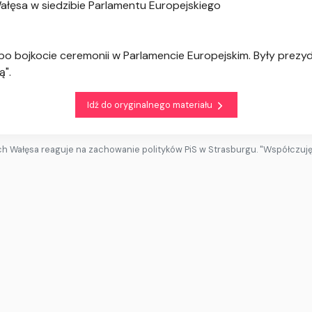
Wałęsa w siedzibie Parlamentu Europejskiego
po bojkocie ceremonii w Parlamencie Europejskim. Były prez
ą".
Idź do oryginalnego materiału
h Wałęsa reaguje na zachowanie polityków PiS w Strasburgu. "Współczuję