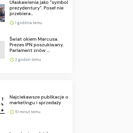
Ułaskawienia jako "symbol
prezydentury". Poseł nie
przebiera...
1 godzina temu
Świat okiem Marcusa.
Prezes IPN poszukiwany.
Parlament znów ...
2 godzin temu
Najciekawsze publikacje o
marketingu i sprzedaży
51 minut temu