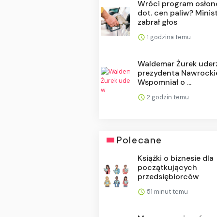
Wróci program osło
dot. cen paliw? Minis
zabrał głos
1 godzina temu
Waldemar Żurek uder
prezydenta Nawrocki
Wspomniał o ...
2 godzin temu
Polecane
Książki o biznesie dla
początkujących
przedsiębiorców
51 minut temu