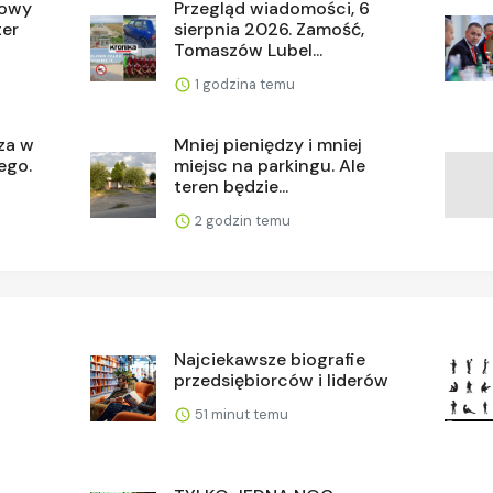
nowy
Przegląd wiadomości, 6
ter
sierpnia 2026. Zamość,
Tomaszów Lubel...
1 godzina temu
za w
Mniej pieniędzy i mniej
ego.
miejsc na parkingu. Ale
teren będzie...
2 godzin temu
Najciekawsze biografie
przedsiębiorców i liderów
51 minut temu