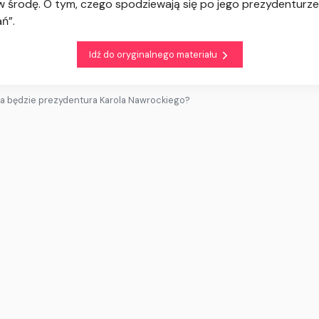
 w środę. O tym, czego spodziewają się po jego prezydenturz
ń”.
Idź do oryginalnego materiału
a będzie prezydentura Karola Nawrockiego?