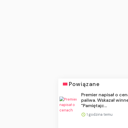
Powiązane
Premier napisał o ce
paliwa. Wskazał winn
"Pamiętajc...
1 godzina temu