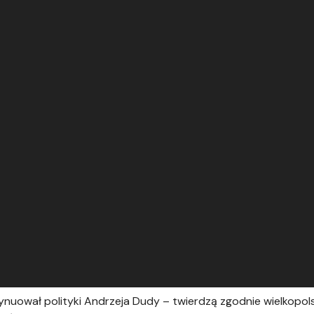
tynuował polityki Andrzeja Dudy – twierdzą zgodnie wielkopol