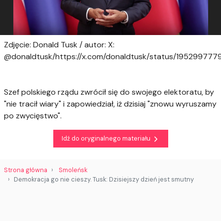
Zdjęcie: Donald Tusk / autor: X:
@donaldtusk/https://x.com/donaldtusk/status/19529977
Szef polskiego rządu zwrócił się do swojego elektoratu, by
"nie tracił wiary" i zapowiedział, iż dzisiaj "znowu wyruszamy
po zwycięstwo".
Idź do oryginalnego materiału
Strona główna
Smoleńsk
Demokracja go nie cieszy. Tusk: Dzisiejszy dzień jest smutny