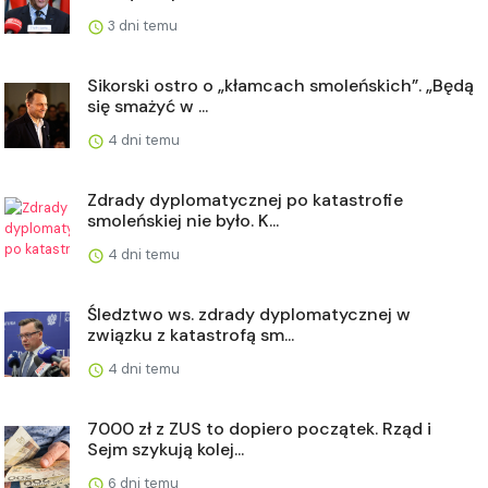
3 dni temu
Sikorski ostro o „kłamcach smoleńskich”. „Będą
się smażyć w ...
4 dni temu
Zdrady dyplomatycznej po katastrofie
smoleńskiej nie było. K...
4 dni temu
Śledztwo ws. zdrady dyplomatycznej w
związku z katastrofą sm...
4 dni temu
7000 zł z ZUS to dopiero początek. Rząd i
Sejm szykują kolej...
6 dni temu