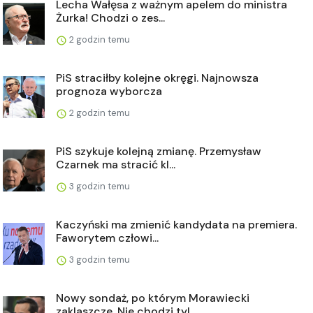
Lecha Wałęsa z ważnym apelem do ministra
Żurka! Chodzi o zes...
2 godzin temu
PiS straciłby kolejne okręgi. Najnowsza
prognoza wyborcza
2 godzin temu
PiS szykuje kolejną zmianę. Przemysław
Czarnek ma stracić kl...
3 godzin temu
Kaczyński ma zmienić kandydata na premiera.
Faworytem człowi...
3 godzin temu
Nowy sondaż, po którym Morawiecki
zaklaszcze. Nie chodzi tyl...