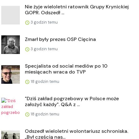
Nie żyje wieloletni ratownik Grupy Krynickiej
GOPR. Odszedł ...
3 godzin temu
Zmarł były prezes OSP Cięcina
3 godzin temu
Specjalista od social mediów po 10
miesiącach wraca do TVP
18 godzin temu
"Dziś zakład pogrzebowy w Polsce może
założyć każdy". Q&A z ...
18 godzin temu
Odszedł wieloletni wolontariusz schroniska.
„Był częścią nas...