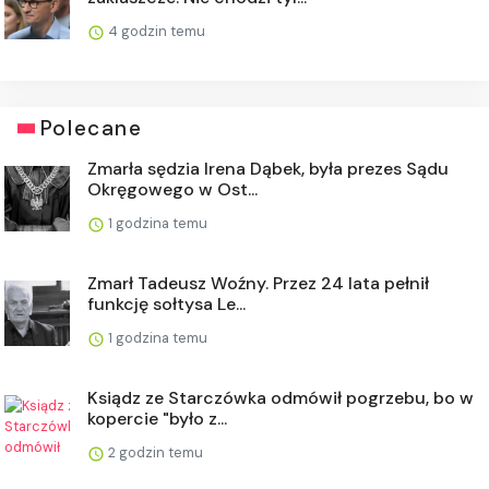
4 godzin temu
Polecane
Zmarła sędzia Irena Dąbek, była prezes Sądu
Okręgowego w Ost...
1 godzina temu
Zmarł Tadeusz Woźny. Przez 24 lata pełnił
funkcję sołtysa Le...
1 godzina temu
Ksiądz ze Starczówka odmówił pogrzebu, bo w
kopercie "było z...
2 godzin temu