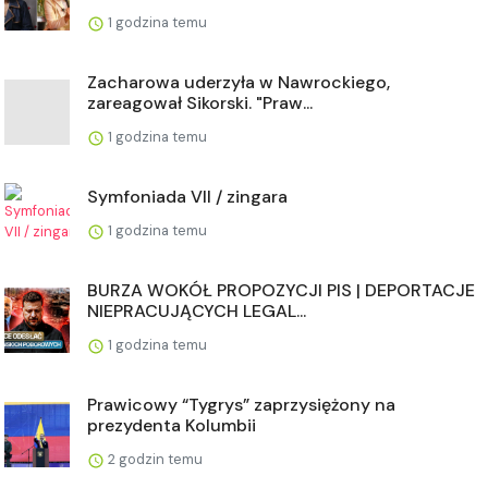
1 godzina temu
Zacharowa uderzyła w Nawrockiego,
zareagował Sikorski. "Praw...
1 godzina temu
Symfoniada VII / zingara
1 godzina temu
BURZA WOKÓŁ PROPOZYCJI PIS | DEPORTACJE
NIEPRACUJĄCYCH LEGAL...
1 godzina temu
Prawicowy “Tygrys” zaprzysiężony na
prezydenta Kolumbii
2 godzin temu