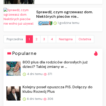
Sprawdź, czym ogrzewasz dom.
Niektórych pieców nie...
1 godzina temu
Poprzednia
1
2
3
4
Następna
Ostatnia
Popularne
800 plus dla rodziców dorosłych już
dzieci? Takiej zmiany w ...
4 dni temu
371
Kolejny poseł opuszcza PiS. Dołączy do
klubu Rozwój Plus
6 dni temu
306