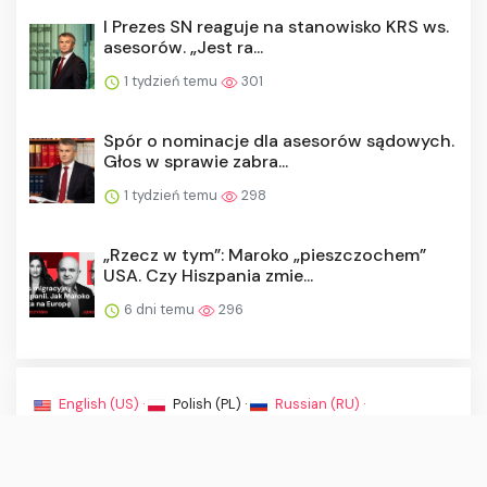
I Prezes SN reaguje na stanowisko KRS ws.
asesorów. „Jest ra...
1 tydzień temu
301
Spór o nominacje dla asesorów sądowych.
Głos w sprawie zabra...
1 tydzień temu
298
„Rzecz w tym”: Maroko „pieszczochem”
USA. Czy Hiszpania zmie...
6 dni temu
296
English (US) ·
Polish (PL) ·
Russian (RU) ·
Kontakt
·
Regulamin
·
O nas
·
© Polityka 2026. Wszelkie prawa zastrzeżone.