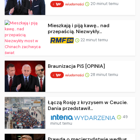
20 minut temu
Mieszkają i piją kawę... nad
przepaścią. Niezwykły...
22 minut temu
Braunizacja PiS [OPINIA]
28 minut temu
Łączą Rosję z kryzysem w Ceucie.
Dania przedstawił...
49
minut temu
Prawda o macierzyństwie według