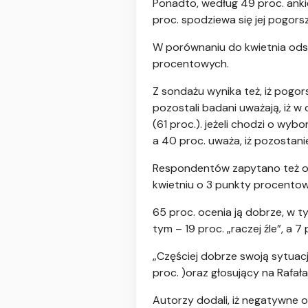
Ponadto, według 49 proc. ankie
proc. spodziewa się jej pogors
W porównaniu do kwietnia ods
procentowych.
Z sondażu wynika też, iż pogors
pozostali badani uważają, iż w 
(61 proc.). jeżeli chodzi o wyb
a 40 proc. uważa, iż pozostani
Respondentów zapytano też o o
kwietniu o 3 punkty procento
65 proc. ocenia ją dobrze, w ty
tym – 19 proc. „raczej źle”, a
„Częściej dobrze swoją sytuacj
proc. )oraz głosujący na Rafał
Autorzy dodali, iż negatywne o