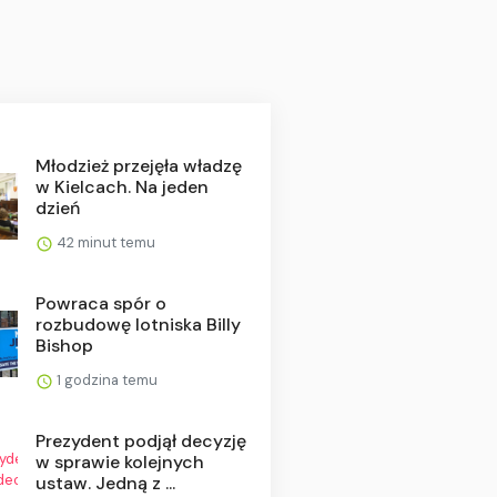
Młodzież przejęła władzę
w Kielcach. Na jeden
dzień
42 minut temu
Powraca spór o
rozbudowę lotniska Billy
Bishop
1 godzina temu
Prezydent podjął decyzję
w sprawie kolejnych
ustaw. Jedną z ...