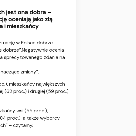
ch jest ona dobra –
ję oceniają jako złą
a i mieszkańcy
ytuację w Polsce dobrze
ie dobrze”.Negatywnie ocenia
ie ma sprecyzowanego zdania na
 znaczące zmiany”.
roc.), mieszkańcy największych
 (62 proc.) i drugiej (59 proc.)
zkańcy wsi (55 proc.),
(84 proc.), a także wyborcy
ich” – czytamy.