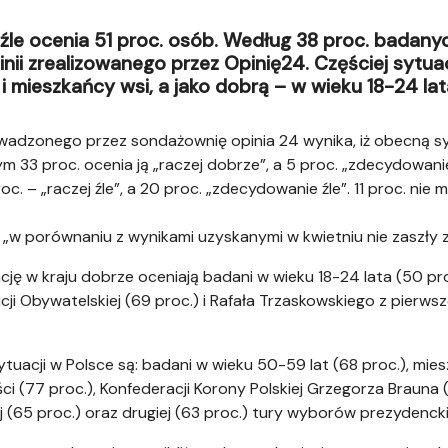
źle ocenia 51 proc. osób. Według 38 proc. badany
nii zrealizowanego przez Opinię24. Częściej sytuac
i mieszkańcy wsi, a jako dobrą – w wieku 18-24 lat
rowadzonego przez sondażownię opinia 24 wynika, iż obecną s
ym 33 proc. ocenia ją „raczej dobrze”, a 5 proc. „zdecydowan
oc. – „raczej źle”, a 20 proc. „zdecydowanie źle”. 11 proc. n
 iż „w porównaniu z wynikami uzyskanymi w kwietniu nie zaszły
uację w kraju dobrze oceniają badani w wieku 18-24 lata (50 p
cji Obywatelskiej (69 proc.) i Rafała Trzaskowskiego z pierwszej
ytuacji w Polsce są: badani w wieku 50-59 lat (68 proc.), mies
i (77 proc.), Konfederacji Korony Polskiej Grzegorza Brauna 
 (65 proc.) oraz drugiej (63 proc.) tury wyborów prezydenck