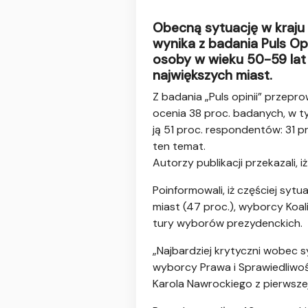
Obecną sytuację w kraju 
wynika z badania Puls Opi
osoby w wieku 50-59 lat 
największych miast.
Z badania „Puls opinii” przep
ocenia 38 proc. badanych, w t
ją 51 proc. respondentów: 31 pr
ten temat.
Autorzy publikacji przekazali,
Poinformowali, iż częściej syt
miast (47 proc.), wyborcy Koali
tury wyborów prezydenckich.
„Najbardziej krytyczni wobec s
wyborcy Prawa i Sprawiedliwośc
Karola Nawrockiego z pierwszej