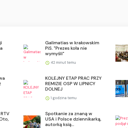
i
Galimatias w krakowskim
wa
PiS. "Prezes koła nie
wymyśli"
42 minut temu
owa
KOLEJNY ETAP PRAC PRZY
ż
REMIZIE OSP W LIPNICY
DOLNEJ
1 godzina temu
 RTV
Spotkanie za znaną w
Oto,
USA i Polsce dziennikarką,
autorką ksią...