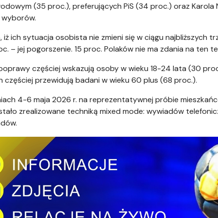
dowym (35 proc.), preferujących PiS (34 proc.) oraz Karola
ze wyborów.
ż ich sytuacja osobista nie zmieni się w ciągu najbliższych tr
oc. – jej pogorszenie. 15 proc. Polaków nie ma zdania na ten t
oprawy częściej wskazują osoby w wieku 18-24 lata (30 proc.)
n częściej przewidują badani w wieku 60 plus (68 proc.).
ch 4-6 maja 2026 r. na reprezentatywnej próbie mieszkańców 
zostało zrealizowane techniką mixed mode: wywiadów telefo
adów.