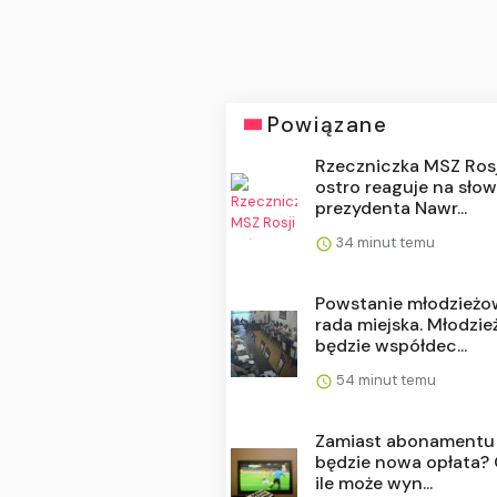
Powiązane
Rzeczniczka MSZ Rosj
ostro reaguje na sło
prezydenta Nawr...
34 minut temu
Powstanie młodzież
rada miejska. Młodzie
będzie współdec...
54 minut temu
Zamiast abonamentu
będzie nowa opłata? 
ile może wyn...