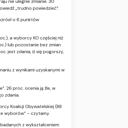
ju nie ulegnie zmianie. 30
powiedź „trudno powiedzieć”.
wzrósł o 6 punktów
oc.), a wyborcy KO częściej niż
roc.) lub pozostanie bez zmian
c. jest zdania, iż się pogorszy,
wnaniu z wynikami uzyskanymi w
. 26 proc. ocenia ją źle, w
go zdania.
cy Koalicji Obywatelskiej (88
urze wyborów” – czytamy.
), badanych z wykształceniem