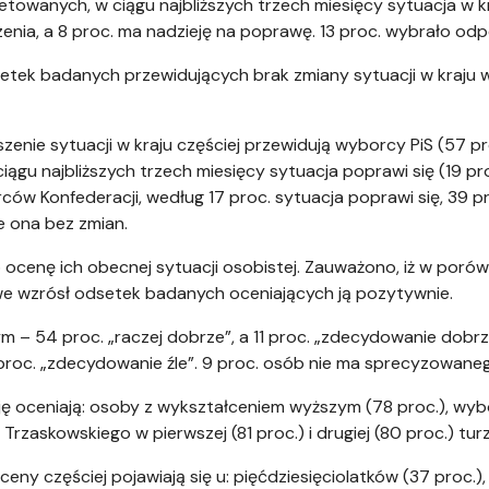
towanych, w ciągu najbliższych trzech miesięcy sytuacja w kra
zenia, a 8 proc. ma nadzieję na poprawę. 13 proc. wybrało od
etek badanych przewidujących brak zmiany sytuacji w kraju 
zenie sytuacji w kraju częściej przewidują wyborcy PiS (57 pr
ciągu najbliższych trzech miesięcy sytuacja poprawi się (19 p
orców Konfederacji, według 17 proc. sytuacja poprawi się, 39 pro
e ona bez zmian.
cenę ich obecnej sytuacji osobistej. Zauważono, iż w poró
we wzrósł odsetek badanych oceniających ją pozytywnie.
m – 54 proc. „raczej dobrze”, a 11 proc. „zdecydowanie dobrze”
 7 proc. „zdecydowanie źle”. 9 proc. osób nie ma sprecyzowane
ę oceniają: osoby z wykształceniem wyższym (78 proc.), wybor
a Trzaskowskiego w pierwszej (81 proc.) i drugiej (80 proc.) t
ceny częściej pojawiają się u: pięćdziesięciolatków (37 proc.