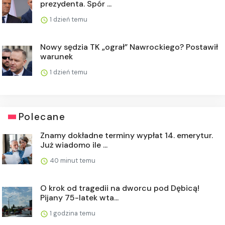
prezydenta. Spór ...
1 dzień temu
Nowy sędzia TK „ograł” Nawrockiego? Postawił
warunek
1 dzień temu
Polecane
Znamy dokładne terminy wypłat 14. emerytur.
Już wiadomo ile ...
40 minut temu
O krok od tragedii na dworcu pod Dębicą!
Pijany 75-latek wta...
1 godzina temu