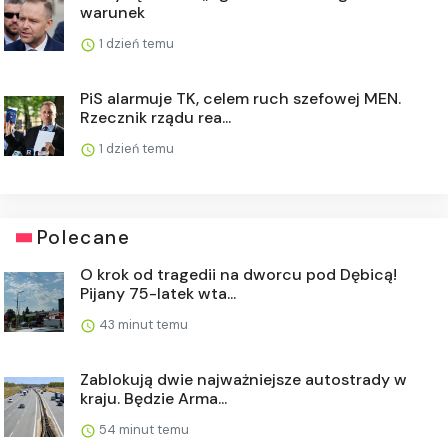
warunek
1 dzień temu
PiS alarmuje TK, celem ruch szefowej MEN.
Rzecznik rządu rea...
1 dzień temu
Polecane
O krok od tragedii na dworcu pod Dębicą!
Pijany 75-latek wta...
43 minut temu
Zablokują dwie najważniejsze autostrady w
kraju. Będzie Arma...
54 minut temu