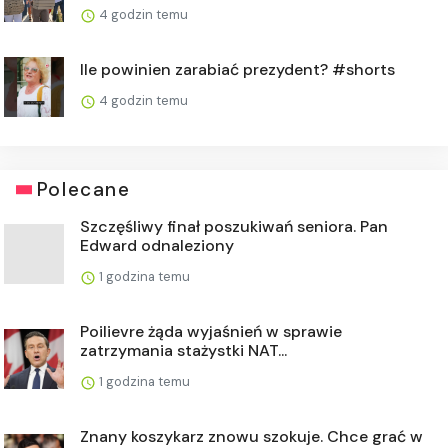
4 godzin temu
Ile powinien zarabiać prezydent? #shorts
4 godzin temu
Polecane
Szczęśliwy finał poszukiwań seniora. Pan
Edward odnaleziony
1 godzina temu
Poilievre żąda wyjaśnień w sprawie
zatrzymania stażystki NAT...
1 godzina temu
Znany koszykarz znowu szokuje. Chce grać w