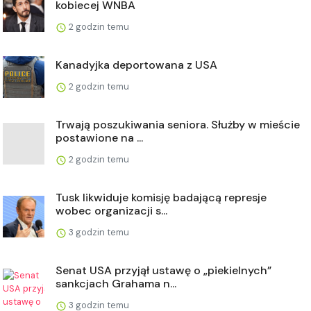
kobiecej WNBA
2 godzin temu
Kanadyjka deportowana z USA
2 godzin temu
Trwają poszukiwania seniora. Służby w mieście
postawione na ...
2 godzin temu
Tusk likwiduje komisję badającą represje
wobec organizacji s...
3 godzin temu
Senat USA przyjął ustawę o „piekielnych”
sankcjach Grahama n...
3 godzin temu