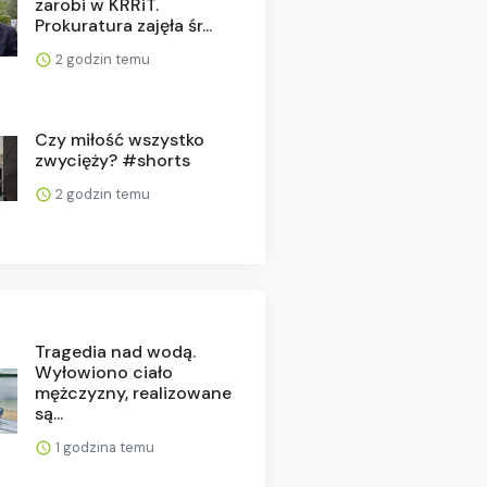
zarobi w KRRiT.
Prokuratura zajęła śr...
2 godzin temu
Czy miłość wszystko
zwycięży? #shorts
2 godzin temu
Tragedia nad wodą.
Wyłowiono ciało
mężczyzny, realizowane
są...
1 godzina temu