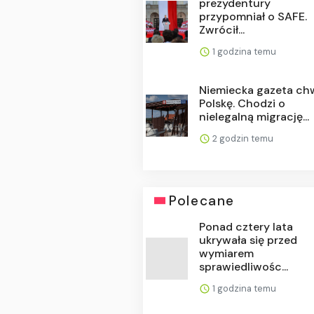
prezydentury
przypomniał o SAFE.
Zwrócił...
1 godzina temu
Niemiecka gazeta chw
Polskę. Chodzi o
nielegalną migrację...
2 godzin temu
Polecane
Ponad cztery lata
ukrywała się przed
wymiarem
sprawiedliwośc...
1 godzina temu