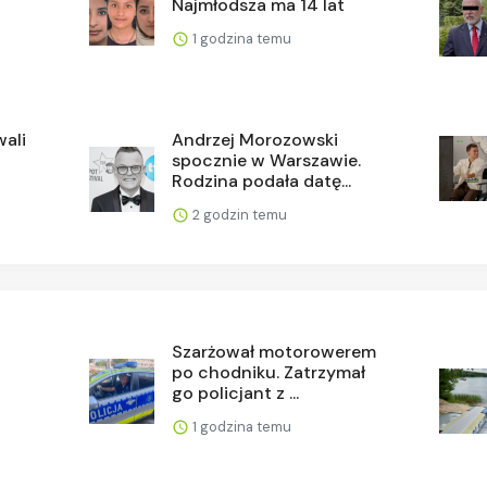
Najmłodsza ma 14 lat
1 godzina temu
ali
Andrzej Morozowski
spocznie w Warszawie.
Rodzina podała datę...
2 godzin temu
Szarżował motorowerem
po chodniku. Zatrzymał
go policjant z ...
1 godzina temu