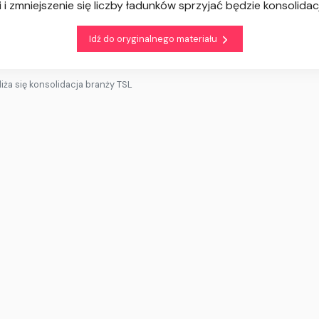
i zmniejszenie się liczby ładunków sprzyjać będzie konsolidacj
Idź do oryginalnego materiału
liża się konsolidacja branży TSL