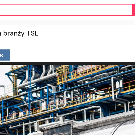
ja branży TSL
u