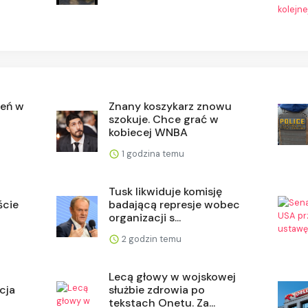
ień w
Znany koszykarz znowu
szokuje. Chce grać w
kobiecej WNBA
1 godzina temu
Tusk likwiduje komisję
ście
badającą represje wobec
organizacji s...
2 godzin temu
Lecą głowy w wojskowej
cja
służbie zdrowia po
tekstach Onetu. Za...