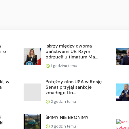
a
Iskrzy między dwoma
r o
państwami UE. Rzym
odrzucił ultimatum Ma...
1 godzina temu
kij w
Potężny cios USA w Rosję.
a
Senat przyjął sankcje
zmarłego Lin...
2 godzin temu
ł
ŚPIMY NIE BRONIMY
ki
3 godzin temu