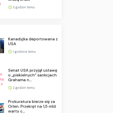
3 godzin temu
Kanadyjka deportowana z
USA
1 godzina temu
Senat USA przyjął ustawę
o „piekielnych” sankcjach
Grahama n...
2 godzin temu
Prokuratura bierze się za
Orlen. Przekręt na 1,5 mld
warty c...