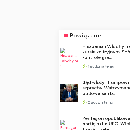
Powiązane
Hiszpania i Włochy n
kursie kolizyjnym. Spó
kontrole gra...
1 godzina temu
Sąd włożył Trumpowi 
szprychy. Wstrzyman
budowa sali b...
2 godzin temu
Pentagon opublikowa
partię akt o UFO. Wiel
trójkąt i rela...