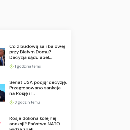
Co z budową sali balowej
przy Białym Domu?
Decyzja sądu apel...
1 godzina temu
Senat USA podjął decyzję.
Przegłosowano sankcje
na Rosję i I...
3 godzin temu
Rosja dokona kolejnej
aneksji? Państwa NATO
widzą znaki