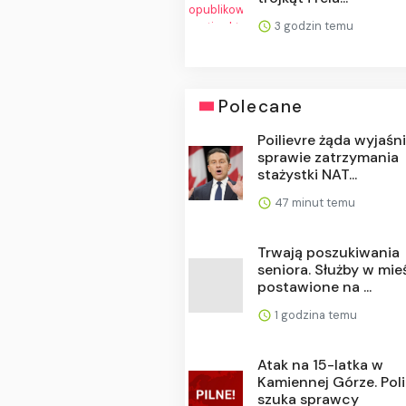
3 godzin temu
Polecane
Poilievre żąda wyjaśn
sprawie zatrzymania
stażystki NAT...
47 minut temu
Trwają poszukiwania
seniora. Służby w mie
postawione na ...
1 godzina temu
Atak na 15-latka w
Kamiennej Górze. Poli
szuka sprawcy