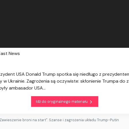
East News
zydent USA Donald Trump spotka się niedługo z prezydentem
 w Ukrainie. Zagrożenia są oczywiste: skłonienie Trumpa do 
były ambasador USA...
Idź do oryginalnego materiału
"Zawieszenie broni na start". Szanse i zagrożenia układu Trump-Putin