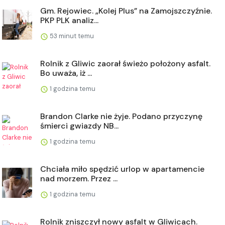
Gm. Rejowiec. „Kolej Plus” na Zamojszczyźnie.
PKP PLK analiz...
53 minut temu
Rolnik z Gliwic zaorał świeżo położony asfalt.
Bo uważa, iż ...
1 godzina temu
Brandon Clarke nie żyje. Podano przyczynę
śmierci gwiazdy NB...
1 godzina temu
Chciała miło spędzić urlop w apartamencie
nad morzem. Przez ...
1 godzina temu
Rolnik zniszczył nowy asfalt w Gliwicach.