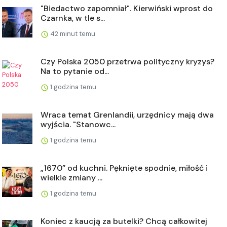
"Biedactwo zapomniał". Kierwiński wprost do
Czarnka, w tle s...
42 minut temu
Czy Polska 2050 przetrwa polityczny kryzys?
Na to pytanie od...
1 godzina temu
Wraca temat Grenlandii, urzędnicy mają dwa
wyjścia. "Stanowc...
1 godzina temu
„1670” od kuchni. Pęknięte spodnie, miłość i
wielkie zmiany ...
1 godzina temu
Koniec z kaucją za butelki? Chcą całkowitej