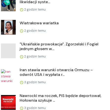
likwidacji syste...
2 godzin temu
Wiatrakowa wariatka
2 godzin temu
"Ukraińskie prowokacje". Zgorzelski i Fogiel
jednym głosem w...
2 godzin temu
Iran stawia warunki otwarcia Ormuzu –
odwrót USA i wypłata r...
3 godzin temu
Nawrocki ma roczek, PiS będzie deportował,
Hołownia szykuje ...
3 godzin temu